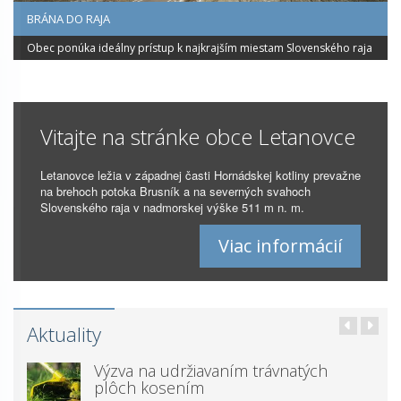
BRÁNA DO RAJA
Obec ponúka ideálny prístup k najkrajším miestam Slovenského raja
Vitajte na stránke obce Letanovce
Letanovce ležia v západnej časti Hornádskej kotliny prevažne
na brehoch potoka Brusník a na severných svahoch
Slovenského raja v nadmorskej výške 511 m n. m.
Viac informácií
Aktuality
Výzva na udržiavaním trávnatých
plôch kosením