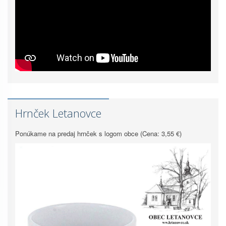
Hrnček Letanovce
Ponúkame na predaj hrnček s logom obce (Cena: 3,55 €)