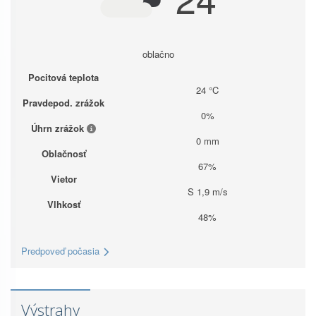
oblačno
Pocitová teplota
24 °C
Pravdepod. zrážok
0%
Úhrn zrážok
0 mm
Oblačnosť
67%
Vietor
S 1,9 m/s
Vlhkosť
48%
Predpoveď počasia
Výstrahy