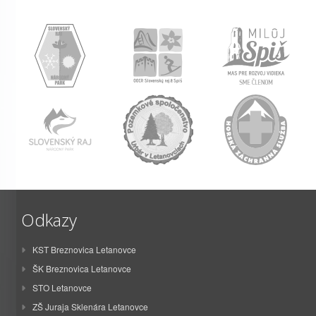
Odkazy
KST Breznovica Letanovce
ŠK Breznovica Letanovce
STO Letanovce
ZŠ Juraja Sklenára Letanovce