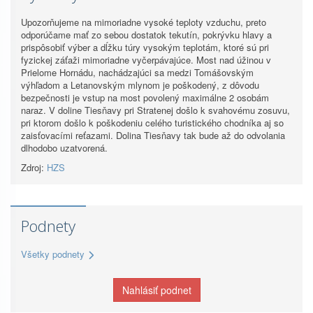
Upozorňujeme na mimoriadne vysoké teploty vzduchu, preto
odporúčame mať zo sebou dostatok tekutín, pokrývku hlavy a
prispôsobiť výber a dĺžku túry vysokým teplotám, ktoré sú pri
fyzickej záťaži mimoriadne vyčerpávajúce. Most nad úžinou v
Prielome Hornádu, nachádzajúci sa medzi Tomášovským
výhľadom a Letanovským mlynom je poškodený, z dôvodu
bezpečnosti je vstup na most povolený maximálne 2 osobám
naraz. V doline Tiesňavy pri Stratenej došlo k svahovému zosuvu,
pri ktorom došlo k poškodeniu celého turistického chodníka aj so
zaisťovacími reťazami. Dolina Tiesňavy tak bude až do odvolania
dlhodobo uzatvorená.
Zdroj:
HZS
Podnety
Všetky podnety
Nahlásiť podnet