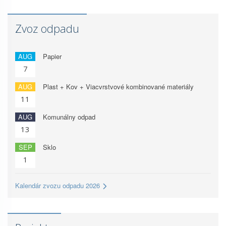
Zvoz odpadu
AUG
Papier
7
AUG
Plast + Kov + Viacvrstvové kombinované materiály
11
AUG
Komunálny odpad
13
SEP
Sklo
1
Kalendár zvozu odpadu 2026