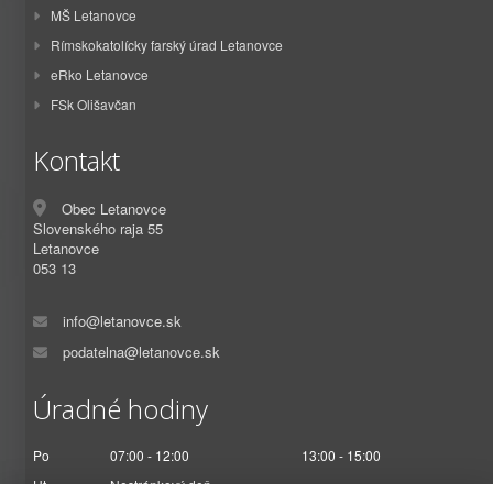
MŠ Letanovce
Rímskokatolícky farský úrad Letanovce
eRko Letanovce
FSk Olišavčan
Kontakt
Obec Letanovce
Slovenského raja 55
Letanovce
053 13
info@letanovce.sk
podatelna@letanovce.sk
Úradné hodiny
Po
07:00 - 12:00
13:00 - 15:00
Ut
Nestránkový deň