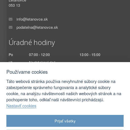
053 13
info@letanovce.sk
podatelna@letanovce.sk
Úradné hodiny
Po
07:00 - 12:00
13:00 - 15:00
Ut
Nestránkový deň
St
07:00 - 12:00
13:00 - 17:00
Používame cookies
Št
Nestránkový deň
Táto webová stránka používa nevyhnutné súbory cookie na
Pi
07:00 - 12:30
zabezpečenie správneho fungovania a analytické súbory
cookie, na analýzu návštevnosti našich webových stránok a na
pochopenie toho, odkiaľ naši návštevníci prichádzajú.
Nastaviť cookies
2026 © Obec Letanovce |
Prihlásiť sa
Prijať všetky
Autorské práva
|
Ochrana osobných údajov
|
Prístupnosť
|
Podmienky použitia
|