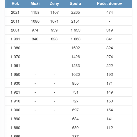
Rok
Muži
Ženy
Spolu
Počet domov
2021
1158
1107
2265
474
2011
1080
1071
2151
-
2001
974
959
1 933
319
1 991
840
828
1 668
341
1 980
-
-
1602
324
1 970
-
-
1426
274
1 961
-
-
1233
222
1 950
-
-
1020
192
1 930
-
-
855
171
1 921
-
-
731
149
1 910
-
-
727
150
1 900
-
-
697
154
1 890
-
-
684
141
1 880
-
-
680
112
1 869
-
-
737
-