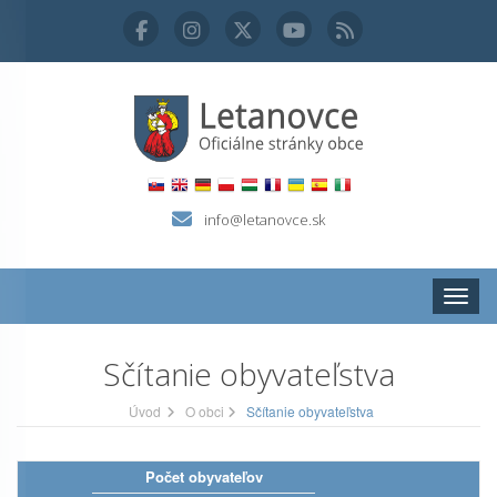
info@letanovce.sk
Zobraz
Sčítanie obyvateľstva
Úvod
O obci
Sčítanie obyvateľstva
Počet obyvateľov