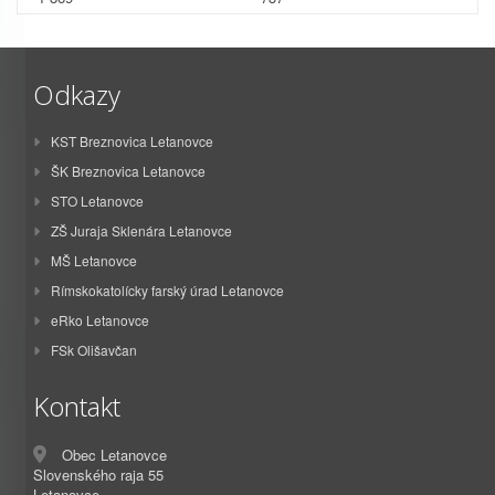
Odkazy
KST Breznovica Letanovce
ŠK Breznovica Letanovce
STO Letanovce
ZŠ Juraja Sklenára Letanovce
MŠ Letanovce
Rímskokatolícky farský úrad Letanovce
eRko Letanovce
FSk Olišavčan
Kontakt
Obec Letanovce
Slovenského raja 55
Letanovce