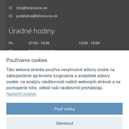
info@letanovce.sk
podatelna@letanovce.sk
Úradné hodiny
Po
07:00 - 12:00
13:00 - 15:00
Ut
Nestránkový deň
St
07:00 - 12:00
13:00 - 17:00
Používame cookies
Št
Nestránkový deň
Táto webová stránka používa nevyhnutné súbory cookie na
Pi
07:00 - 12:30
zabezpečenie správneho fungovania a analytické súbory
cookie, na analýzu návštevnosti našich webových stránok a na
pochopenie toho, odkiaľ naši návštevníci prichádzajú.
Nastaviť cookies
2026 © Obec Letanovce |
Prihlásiť sa
Prijať všetky
Autorské práva
|
Ochrana osobných údajov
|
Prístupnosť
|
Podmienky použitia
|
Nastavenia cookies
Odmietnuť