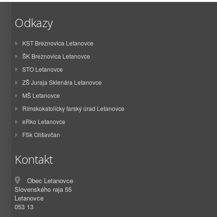
Odkazy
KST Breznovica Letanovce
ŠK Breznovica Letanovce
STO Letanovce
ZŠ Juraja Sklenára Letanovce
MŠ Letanovce
Rímskokatolícky farský úrad Letanovce
eRko Letanovce
FSk Olišavčan
Kontakt
Obec Letanovce
Slovenského raja 55
Letanovce
053 13