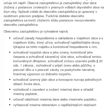
určuje ich náplň. Obecné zastupiteľstvo je zastupiteľský zbor obce
zložený z poslancov zvolených v priamych voľbách obyvateľmi obce na
štyri roky. Spôsob volieb do obecného zastupiteľstva je upravený v
osobitnom právnom predpise. Funkčné obdobie obecného
zastupiteľstva sa končí zložením sľubu poslancov novozvoleného
obecného zastupiteľstva.
Obecnému zastupiteľstvu je vyhradené najmä:
určovať zásady hospodárenia a nakladania s majetkom obce a s
majetkom štátu, ktorý užíva, schvaľovať najdôležitejšie úkony
týkajúce sa tohto majetku a kontrolovať hospodárenie s ním,
schvaľovať rozpočet obce a jeho zmeny, kontrolovať jeho
čerpanie a schvaľovať záverečný účet obce, schvaľovať emisiu
komunálnych dlhopisov, schvaľovať zmluvu uzavretú podľa § 20
ods. 1 zákona., rozhodovať o prijatí úveru alebo pôžičky, o
prevzatí dlhu a o prevzatí záruky za poskytnutie návratnej
finančnej výpomoci zo štátneho rozpočtu.
schvaľovať územný plán obce a koncepcie rozvoja jednotlivých
oblastí života obce,
rozhodovať o zavedení a zrušení miestnej dane a ukladať
miestny poplatok,
určovať náležitosti miestnej dane alebo miestneho poplatku,
vyhlasovať miestne referendum o najdôležitejších otázkach