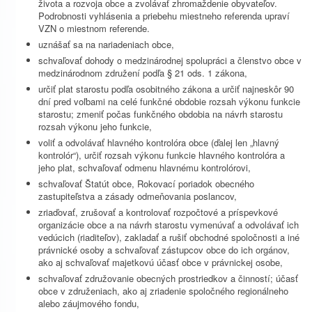
života a rozvoja obce a zvolávať zhromaždenie obyvateľov.
Podrobnosti vyhlásenia a priebehu miestneho referenda upraví
VZN o miestnom referende.
uznášať sa na nariadeniach obce,
schvaľovať dohody o medzinárodnej spolupráci a členstvo obce v
medzinárodnom združení podľa § 21 ods. 1 zákona,
určiť plat starostu podľa osobitného zákona a určiť najneskôr 90
dní pred voľbami na celé funkčné obdobie rozsah výkonu funkcie
starostu; zmeniť počas funkčného obdobia na návrh starostu
rozsah výkonu jeho funkcie,
voliť a odvolávať hlavného kontrolóra obce (ďalej len „hlavný
kontrolór“), určiť rozsah výkonu funkcie hlavného kontrolóra a
jeho plat, schvaľovať odmenu hlavnému kontrolórovi,
schvaľovať Štatút obce, Rokovací poriadok obecného
zastupiteľstva a zásady odmeňovania poslancov,
zriaďovať, zrušovať a kontrolovať rozpočtové a príspevkové
organizácie obce a na návrh starostu vymenúvať a odvolávať ich
vedúcich (riaditeľov), zakladať a rušiť obchodné spoločnosti a iné
právnické osoby a schvaľovať zástupcov obce do ich orgánov,
ako aj schvaľovať majetkovú účasť obce v právnickej osobe,
schvaľovať združovanie obecných prostriedkov a činností; účasť
obce v združeniach, ako aj zriadenie spoločného regionálneho
alebo záujmového fondu,