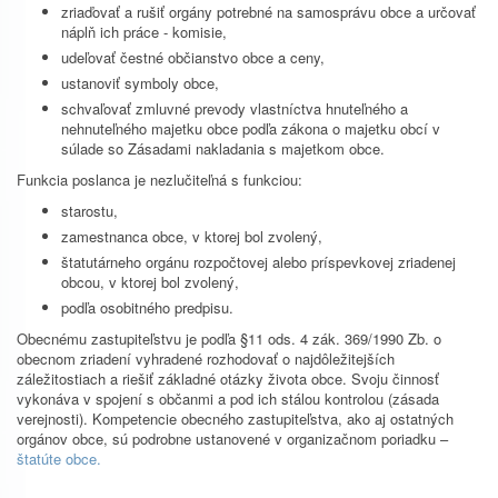
zriaďovať a rušiť orgány potrebné na samosprávu obce a určovať
náplň ich práce - komisie,
udeľovať čestné občianstvo obce a ceny,
ustanoviť symboly obce,
schvaľovať zmluvné prevody vlastníctva hnuteľného a
nehnuteľného majetku obce podľa zákona o majetku obcí v
súlade so Zásadami nakladania s majetkom obce.
Funkcia poslanca je nezlučiteľná s funkciou:
starostu,
zamestnanca obce, v ktorej bol zvolený,
štatutárneho orgánu rozpočtovej alebo príspevkovej zriadenej
obcou, v ktorej bol zvolený,
podľa osobitného predpisu.
Obecnému zastupiteľstvu je podľa §11 ods. 4 zák. 369/1990 Zb. o
obecnom zriadení vyhradené rozhodovať o najdôležitejších
záležitostiach a riešiť základné otázky života obce. Svoju činnosť
vykonáva v spojení s občanmi a pod ich stálou kontrolou (zásada
verejnosti). Kompetencie obecného zastupiteľstva, ako aj ostatných
orgánov obce, sú podrobne ustanovené v organizačnom poriadku –
štatúte obce.