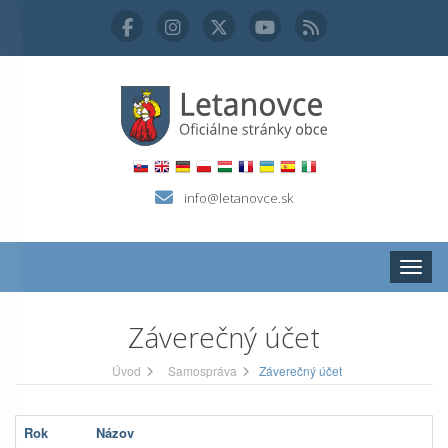
info@letanovce.sk
Zobraz
Záverečný účet
Úvod
Samospráva
Záverečný účet
Rok
Názov