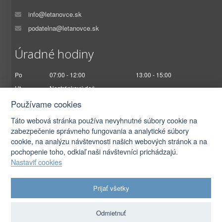
info@letanovce.sk
podatelna@letanovce.sk
Úradné hodiny
Po
07:00 - 12:00
13:00 - 15:00
Ut
Nestránkový deň
St
07:00 - 12:00
13:00 - 17:00
Používame cookies
Št
Nestránkový deň
Táto webová stránka používa nevyhnutné súbory cookie na
Pi
07:00 - 12:30
zabezpečenie správneho fungovania a analytické súbory
cookie, na analýzu návštevnosti našich webových stránok a na
pochopenie toho, odkiaľ naši návštevníci prichádzajú.
Nastaviť cookies
2026 © Obec Letanovce |
Prihlásiť sa
Prijať všetky
Autorské práva
|
Ochrana osobných údajov
|
Prístupnosť
|
Podmienky použitia
|
Nastavenia cookies
Odmietnuť