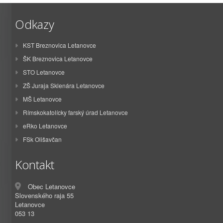
Odkazy
KST Breznovica Letanovce
ŠK Breznovica Letanovce
STO Letanovce
ZŠ Juraja Sklenára Letanovce
MŠ Letanovce
Rímskokatolícky farský úrad Letanovce
eRko Letanovce
FSk Olišavčan
Kontakt
Obec Letanovce
Slovenského raja 55
Letanovce
053 13