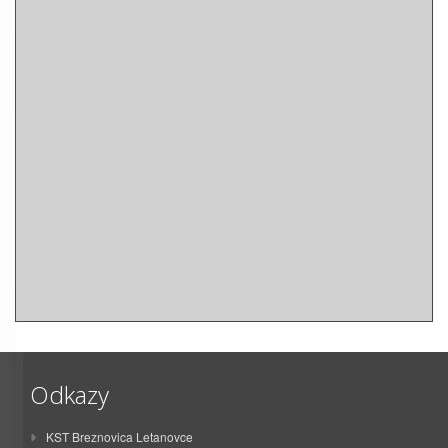
Odkazy
KST Breznovica Letanovce