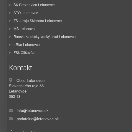
ŠK Breznovica Letanovce
STO Letanovce
ZŠ Juraja Sklenára Letanovce
MŠ Letanovce
Rímskokatolícky farský úrad Letanovce
eRko Letanovce
FSk Olišavčan
Kontakt
Obec Letanovce
Slovenského raja 55
Letanovce
053 13
info@letanovce.sk
podatelna@letanovce.sk