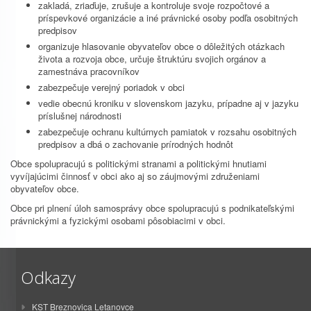
zakladá, zriaďuje, zrušuje a kontroluje svoje rozpočtové a
príspevkové organizácie a iné právnické osoby podľa osobitných
predpisov
organizuje hlasovanie obyvateľov obce o dôležitých otázkach
života a rozvoja obce, určuje štruktúru svojich orgánov a
zamestnáva pracovníkov
zabezpečuje verejný poriadok v obci
vedie obecnú kroniku v slovenskom jazyku, prípadne aj v jazyku
príslušnej národnosti
zabezpečuje ochranu kultúrnych pamiatok v rozsahu osobitných
predpisov a dbá o zachovanie prírodných hodnôt
Obce spolupracujú s politickými stranami a politickými hnutiami
vyvíjajúcimi činnosť v obci ako aj so záujmovými združeniami
obyvateľov obce.
Obce pri plnení úloh samosprávy obce spolupracujú s podnikateľskými
právnickými a fyzickými osobami pôsobiacimi v obci.
Odkazy
KST Breznovica Letanovce