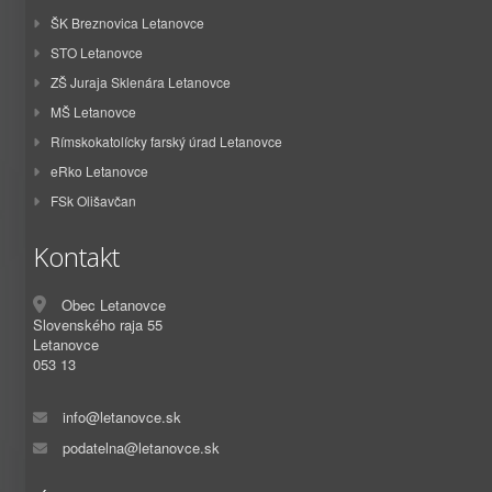
ŠK Breznovica Letanovce
STO Letanovce
ZŠ Juraja Sklenára Letanovce
MŠ Letanovce
Rímskokatolícky farský úrad Letanovce
eRko Letanovce
FSk Olišavčan
Kontakt
Obec Letanovce
Slovenského raja 55
Letanovce
053 13
info@letanovce.sk
podatelna@letanovce.sk