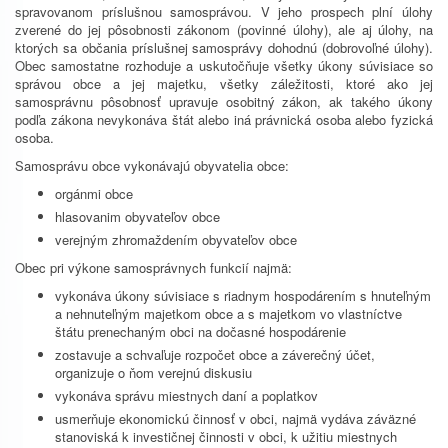
spravovanom príslušnou samosprávou. V jeho prospech plní úlohy
zverené do jej pôsobnosti zákonom (povinné úlohy), ale aj úlohy, na
ktorých sa občania príslušnej samosprávy dohodnú (dobrovoľné úlohy).
Obec samostatne rozhoduje a uskutočňuje všetky úkony súvisiace so
správou obce a jej majetku, všetky záležitosti, ktoré ako jej
samosprávnu pôsobnosť upravuje osobitný zákon, ak takého úkony
podľa zákona nevykonáva štát alebo iná právnická osoba alebo fyzická
osoba.
Samosprávu obce vykonávajú obyvatelia obce:
orgánmi obce
hlasovanim obyvateľov obce
verejným zhromaždením obyvateľov obce
Obec pri výkone samosprávnych funkcií najmä:
vykonáva úkony súvisiace s riadnym hospodárením s hnuteľným
a nehnuteľným majetkom obce a s majetkom vo vlastníctve
štátu prenechaným obci na dočasné hospodárenie
zostavuje a schvaľuje rozpočet obce a záverečný účet,
organizuje o ňom verejnú diskusiu
vykonáva správu miestnych daní a poplatkov
usmerňuje ekonomickú činnosť v obci, najmä vydáva záväzné
stanoviská k investičnej činnosti v obci, k užitiu miestnych