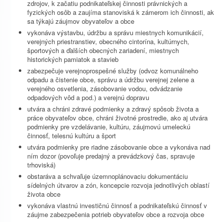
zdrojov, k začatiu podnikateľskej činnosti právnických a
fyzických osôb a zaujíma stanoviská k zámerom ich činnosti, ak
sa týkajú záujmov obyvateľov a obce
vykonáva výstavbu, údržbu a správu miestnych komunikácií,
verejných priestranstiev, obecného cintorína, kultúrnych,
športových a ďalších obecných zariadení, miestnych
historických pamiatok a stavieb
zabezpečuje verejnoprospešné služby (odvoz komunálneho
odpadu a čistenie obce, správu a údržbu verejnej zelene a
verejného osvetlenia, zásobovanie vodou, odvádzanie
odpadových vôd a pod.) a verejnú dopravu
utvára a chráni zdravé podmienky a zdravý spôsob života a
práce obyvateľov obce, chráni životné prostredie, ako aj utvára
podmienky pre vzdelávanie, kultúru, záujmovú umeleckú
činnosť, telesnú kultúru a šport
utvára podmienky pre riadne zásobovanie obce a vykonáva nad
ním dozor (povoľuje predajný a prevádzkový čas, spravuje
trhoviská)
obstaráva a schvaľuje územnoplánovaciu dokumentáciu
sídelných útvarov a zón, koncepcie rozvoja jednotlivých oblastí
života obce
vykonáva vlastnú investičnú činnosť a podnikateľskú činnosť v
záujme zabezpečenia potrieb obyvateľov obce a rozvoja obce