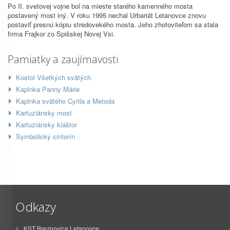
Po II. svetovej vojne bol na mieste starého kamenného mosta
postavený most iný. V roku 1995 nechal Urbariát Letanovce znovu
postaviť presnú kópiu stredovekého mosta. Jeho zhotoviteľom sa stala
firma Frajkor zo Spišskej Novej Vsi.
Pamiatky a zaujímavosti
Kostol Všetkých svätých
Kaplnka Panny Márie
Kaplnka svätého Cyrila a Metoda
Kartuziánsky most
Kartuziánsky kláštor
Symbolický cintorín
Odkazy
KST Breznovica Letanovce