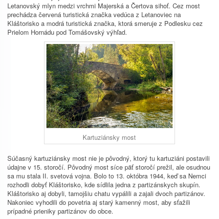
Letanovský mlyn medzi vrchmi Majerská a Čertova sihoť. Cez most
prechádza červená turistická značka vedúca z Letanoviec na
Kláštorisko a modrá turistická značka, ktorá smeruje z Podlesku cez
Prielom Hornádu pod Tomášovský výhľad.
Kartuziánsky most
Súčasný kartuziánsky most nie je pôvodný, ktorý tu kartuziáni postavili
údajne v 15. storočí. Pôvodný most síce päť storočí prežil, ale osudnou
sa mu stala II. svetová vojna. Bolo to 13. októbra 1944, keď sa Nemci
rozhodli dobyť Kláštorisko, kde sídlila jedna z partizánskych skupín.
Kláštorisko aj dobyli, tamojšiu chatu vypálili a zajali dvoch partizánov.
Nakoniec vyhodili do povetria aj starý kamenný most, aby sťažili
prípadné prieniky partizánov do obce.