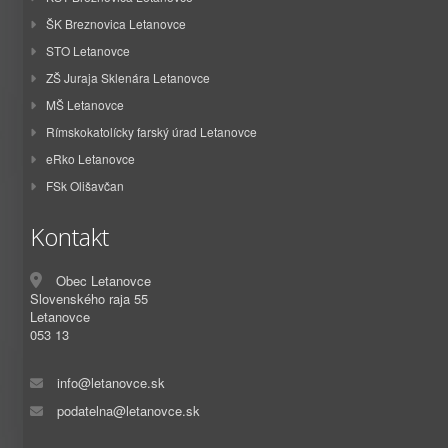
ŠK Breznovica Letanovce
STO Letanovce
ZŠ Juraja Sklenára Letanovce
MŠ Letanovce
Rímskokatolícky farský úrad Letanovce
eRko Letanovce
FSk Olišavčan
Kontakt
Obec Letanovce
Slovenského raja 55
Letanovce
053 13
info@letanovce.sk
podatelna@letanovce.sk