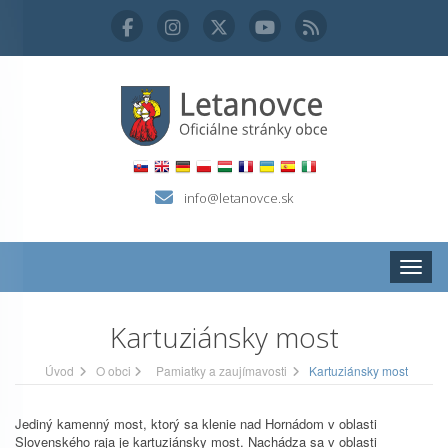
info@letanovce.sk
Zobraz
Kartuziánsky most
Úvod
O obci
Pamiatky a zaujímavosti
Kartuziánsky most
Jediný kamenný most, ktorý sa klenie nad Hornádom v oblasti
Slovenského raja je kartuziánsky most. Nachádza sa v oblasti