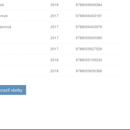
ová
2018
9788056606384
erová
2017
9788056403181
rsonová
2017
9788056403976
2017
9788055630380
2017
9788055627526
2018
9788055159232
2018
9788055630366
braziť všetky