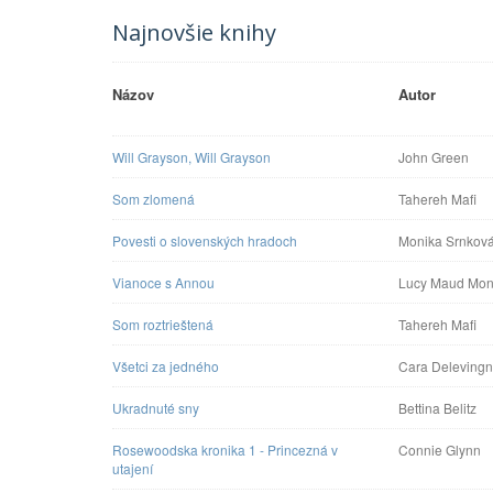
Najnovšie knihy
Názov
Autor
Will Grayson, Will Grayson
John Green
Som zlomená
Tahereh Mafi
Povesti o slovenských hradoch
Monika Srnkov
Vianoce s Annou
Lucy Maud Mon
Som roztrieštená
Tahereh Mafi
Všetci za jedného
Cara Deleving
Ukradnuté sny
Bettina Belitz
Rosewoodska kronika 1 - Princezná v
Connie Glynn
utajení