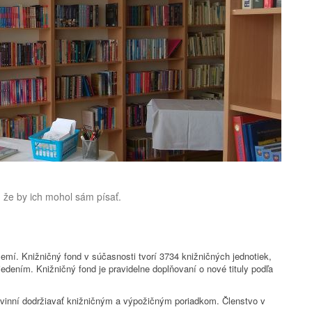
í, že by ich mohol sám písať.
emí. Knižničný fond v súčasnosti tvorí 3734 knižničných jednotiek,
dením. Knižničný fond je pravidelne doplňovaní o nové tituly podľa
povinní dodržiavať knižničným a výpožičným poriadkom. Členstvo v