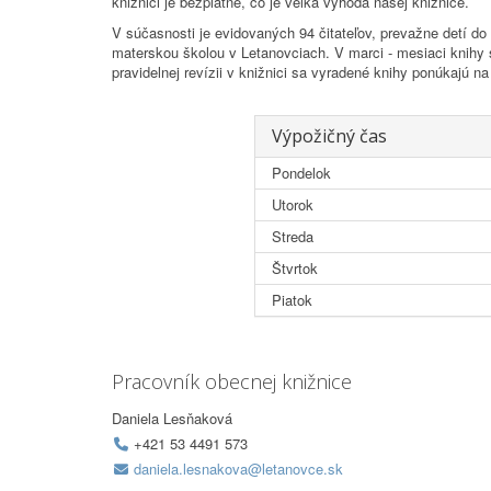
knižnici je bezplatné, čo je veľká výhoda našej knižnice.
V súčasnosti je evidovaných 94 čitateľov, prevažne detí do
materskou školou v Letanovciach. V marci - mesiaci knihy s
pravidelnej revízii v knižnici sa vyradené knihy ponúkajú na
Výpožičný čas
Pondelok
Utorok
Streda
Štvrtok
Piatok
Pracovník obecnej knižnice
Daniela Lesňaková
+421 53 4491 573
daniela.lesnakova@letanovce.sk