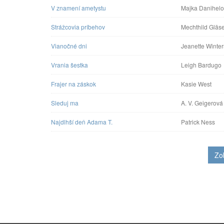
V znamení ametystu
Majka Danihel
Strážcovia príbehov
Mechthild Gläs
Vianočné dni
Jeanette Winte
Vrania šestka
Leigh Bardugo
Frajer na záskok
Kasie West
Sleduj ma
A. V. Geigerová
Najdlhší deň Adama T.
Patrick Ness
Zo