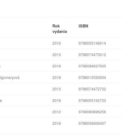
Rok
ISBN
vydania
2016
9788055146614
2013
9788074473012
á
2018
9788089637935
tgomeryová
2018
9788010030934
2013
9788074472732
ne
2018
9788055162720
2012
9788080896256
2018
9788056606407