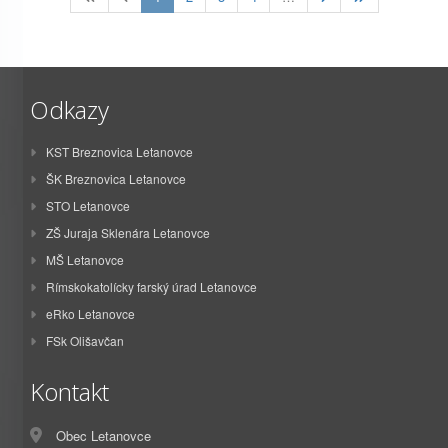
Odkazy
KST Breznovica Letanovce
ŠK Breznovica Letanovce
STO Letanovce
ZŠ Juraja Sklenára Letanovce
MŠ Letanovce
Rímskokatolícky farský úrad Letanovce
eRko Letanovce
FSk Olišavčan
Kontakt
Obec Letanovce