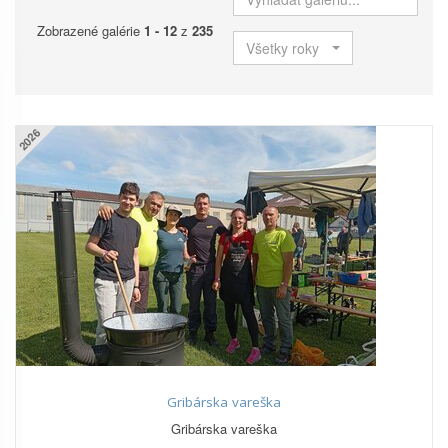
Zobrazené galérie
1 - 12
z
235
Všetky roky
2026
Gribárska vareška
Gribárska vareška