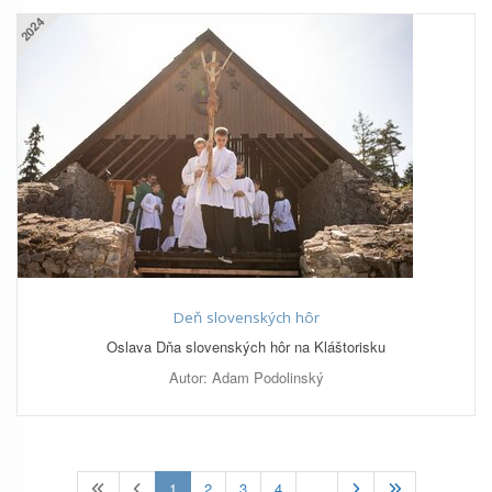
2024
Deň slovenských hôr
Oslava Dňa slovenských hôr na Kláštorisku
Autor: Adam Podolinský
(current)
1
2
3
4
…