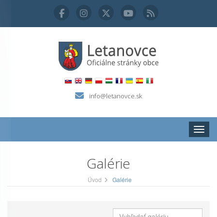
info@letanovce.sk
Zobraz
Galérie
Úvod
Galérie
Vyhľadať galériu