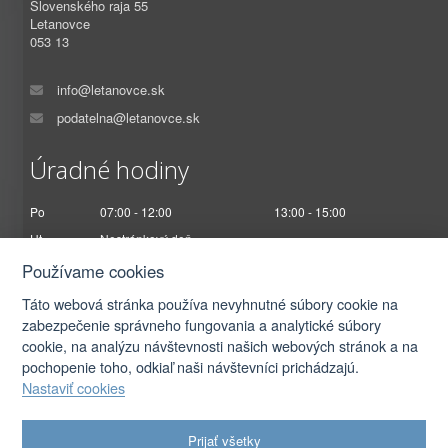
Slovenského raja 55
Letanovce
053 13
info@letanovce.sk
podatelna@letanovce.sk
Úradné hodiny
Po
07:00 - 12:00
13:00 - 15:00
Ut
Nestránkový deň
St
07:00 - 12:00
13:00 - 17:00
Používame cookies
Št
Nestránkový deň
Táto webová stránka používa nevyhnutné súbory cookie na
Pi
07:00 - 12:30
zabezpečenie správneho fungovania a analytické súbory
cookie, na analýzu návštevnosti našich webových stránok a na
pochopenie toho, odkiaľ naši návštevníci prichádzajú.
Nastaviť cookies
2026 © Obec Letanovce |
Prihlásiť sa
Prijať všetky
Autorské práva
|
Ochrana osobných údajov
|
Prístupnosť
|
Podmienky použitia
|