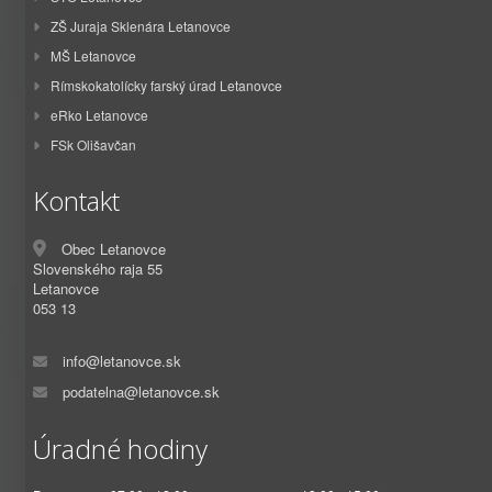
ZŠ Juraja Sklenára Letanovce
MŠ Letanovce
Rímskokatolícky farský úrad Letanovce
eRko Letanovce
FSk Olišavčan
Kontakt
Obec Letanovce
Slovenského raja 55
Letanovce
053 13
info@letanovce.sk
podatelna@letanovce.sk
Úradné hodiny