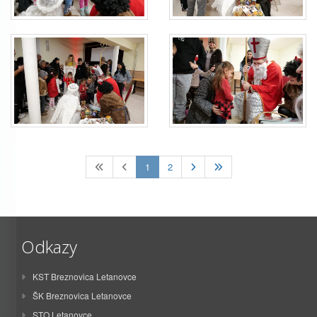
(current)
1
2
Odkazy
KST Breznovica Letanovce
ŠK Breznovica Letanovce
STO Letanovce