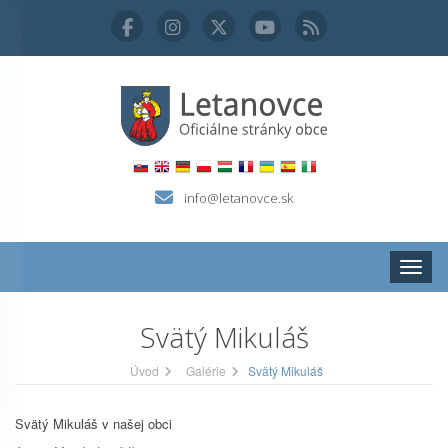
info@letanovce.sk
Zobraz
Svätý Mikuláš
Úvod
Galérie
Svätý Mikuláš
Svätý Mikuláš v našej obci