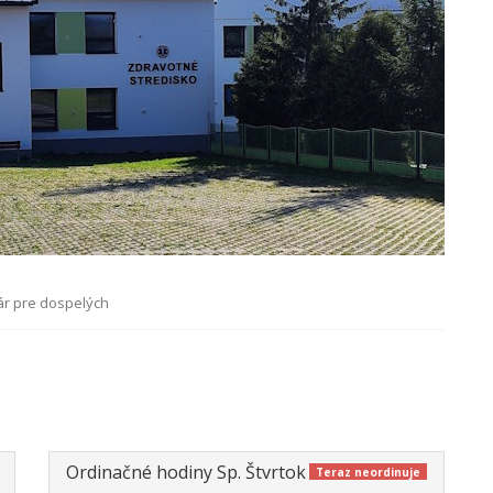
kár pre dospelých
Ordinačné hodiny Sp. Štvrtok
Teraz neordinuje