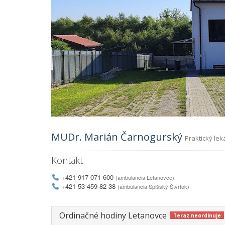
MUDr. Marián Čarnogurský
Praktický le
Kontakt
+421 917 071 600
(ambulancia Letanovce)
+421 53 459 82 38
(ambulancia Spišský Štvrtok)
Ordinačné hodiny Letanovce
Teraz neordinuje