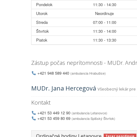
Pondelok
11:30 - 14:30
Utorok
Neordinuje
Streda
07:00 - 11:00
Štvrtok
11:30 - 14:00
Piatok
11:30 - 13:30
Zástup počas neprítomnosti - MUDr. And
+421 948 589 440
(ambulancia Hrabušice)
MUDr. Jana Hercegová
Všeobecný lekár pre 
Kontakt
+421 53 449 12 90
(ambulancia Letanovce)
+421 53 459 80 69
(ambulancia Spišský Štvrtok)
Ordinačné hodiny Letanovce
Teraz neordinuje