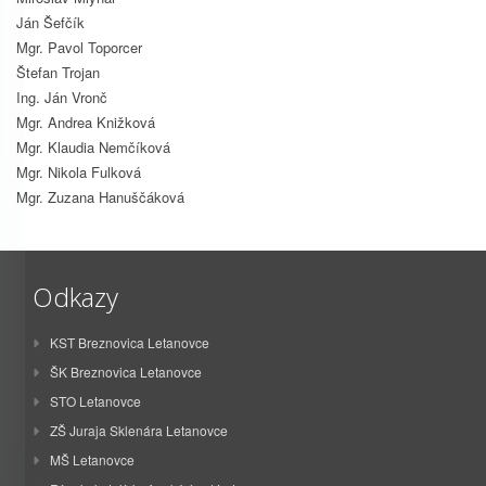
Ján Šefčík
Mgr. Pavol Toporcer
Štefan Trojan
Ing. Ján Vronč
Mgr. Andrea Knižková
Mgr. Klaudia Nemčíková
Mgr. Nikola Fulková
Mgr. Zuzana Hanuščáková
Odkazy
KST Breznovica Letanovce
ŠK Breznovica Letanovce
STO Letanovce
ZŠ Juraja Sklenára Letanovce
MŠ Letanovce