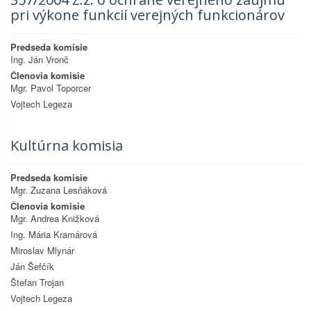
pri výkone funkcií verejných funkcionárov
Predseda komisie
Ing. Ján Vronč
Členovia komisie
Mgr. Pavol Toporcer
Vojtech Legeza
Kultúrna komisia
Predseda komisie
Mgr. Zuzana Lesňáková
Členovia komisie
Mgr. Andrea Knižková
Ing. Mária Kramárová
Miroslav Mlynár
Ján Šefčík
Štefan Trojan
Vojtech Legeza