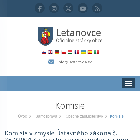
info@letanovce.sk
Zobraz
Komisie
Úvod
Samospráva
Obecné zastupiteľstvo
Komisie
Komisia v zmysle Ústavného zákona č.
357/2004 Z.z. o ochrane verejného záujmu