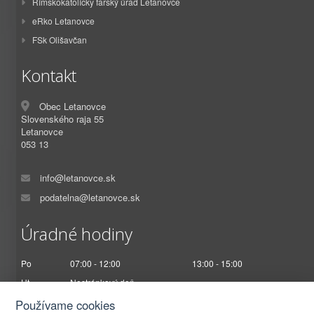
Rímskokatolícky farský úrad Letanovce
eRko Letanovce
FSk Olišavčan
Kontakt
Obec Letanovce
Slovenského raja 55
Letanovce
053 13
info@letanovce.sk
podatelna@letanovce.sk
Úradné hodiny
Po
07:00 - 12:00
13:00 - 15:00
Ut
Nestránkový deň
St
07:00 - 12:00
13:00 - 17:00
Používame cookies