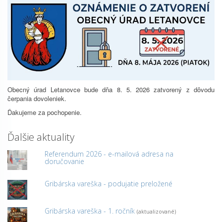
Obecný úrad Letanovce bude dňa 8. 5. 2026 zatvorený z dôvodu
čerpania dovoleniek.
Ďakujeme za pochopenie.
Ďalšie aktuality
Referendum 2026 - e-mailová adresa na
doručovanie
Gribárska vareška - podujatie preložené
Gribárska vareška - 1. ročník
(aktualizované)