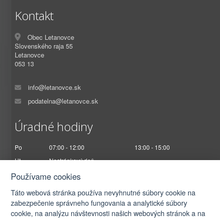
Kontakt
Obec Letanovce
Slovenského raja 55
Letanovce
053 13
info@letanovce.sk
podatelna@letanovce.sk
Úradné hodiny
Po
07:00 - 12:00
13:00 - 15:00
Ut
Nestránkový deň
St
07:00 - 12:00
13:00 - 17:00
Používame cookies
Št
Nestránkový deň
Táto webová stránka používa nevyhnutné súbory cookie na
Pi
07:00 - 12:30
zabezpečenie správneho fungovania a analytické súbory
cookie, na analýzu návštevnosti našich webových stránok a na