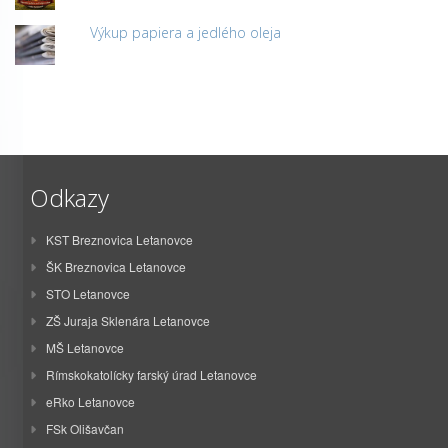
Výkup papiera a jedlého oleja
Odkazy
KST Breznovica Letanovce
ŠK Breznovica Letanovce
STO Letanovce
ZŠ Juraja Sklenára Letanovce
MŠ Letanovce
Rímskokatolícky farský úrad Letanovce
eRko Letanovce
FSk Olišavčan