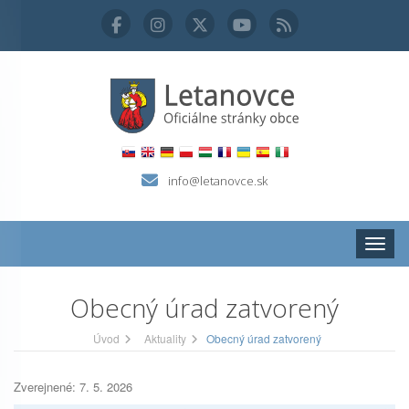
info@letanovce.sk
Zobraz
Obecný úrad zatvorený
Úvod
Aktuality
Obecný úrad zatvorený
Zverejnené: 7. 5. 2026