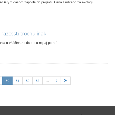
ed istým časom zapojila do projektu Cena Embraco za ekológiu.
rázcestí trochu inak
nia a väčšina z nás si na nej aj potrpí.
(current)
60
61
62
63
…