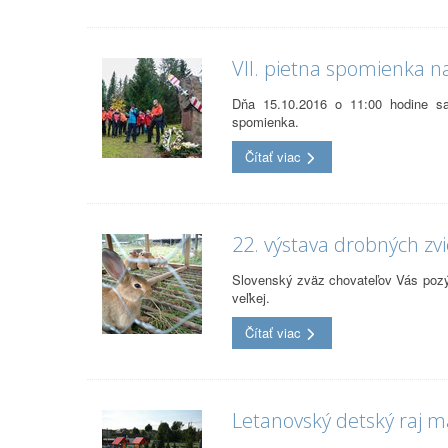
VII. pietna spomienka na
Dňa 15.10.2016 o 11:00 hodine sa
spomienka.
Čítať viac
22. výstava drobných zvi
Slovenský zväz chovateľov Vás pozýv
veľkej.
Čítať viac
Letanovský detský raj m