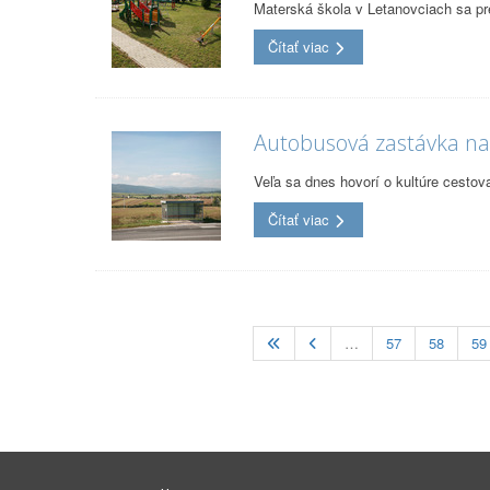
Materská škola v Letanovciach sa pr
Čítať viac
Autobusová zastávka na 
Veľa sa dnes hovorí o kultúre cestova
Čítať viac
…
57
58
59