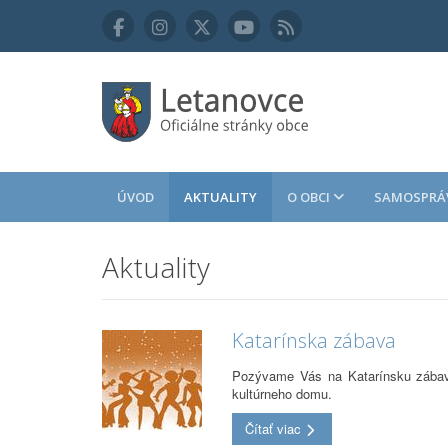
ÚVOD
AKTUALITY
O OBCI
SAMOSPRÁ
Aktuality
Katarínska zábava
Pozývame Vás na Katarínsku zábavu
kultúrneho domu.
Čítať viac