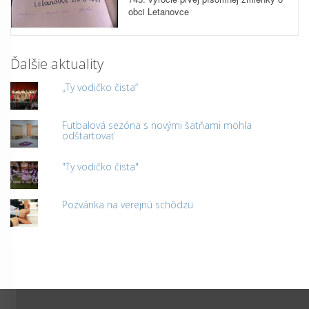
obci Letanovce
Ďalšie aktuality
„Ty vodičko čista“
Futbalová sezóna s novými šatňami mohla
odštartovať
"Ty vodičko čista"
Pozvánka na verejnú schôdzu