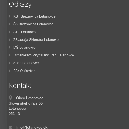
Odkazy
KST Breznovica Letanovce
ŠK Breznovica Letanovce
STO Letanovce
ZŠ Juraja Sklenára Letanovce
MŠ Letanovce
Rímskokatolícky farský úrad Letanovce
eRko Letanovce
FSk Olišavčan
Kontakt
Obec Letanovce
Slovenského raja 55
Letanovce
053 13
info@letanovce.sk