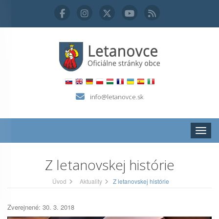
info@letanovce.sk
Zobraz
Z letanovskej histórie
Úvod
Aktuality
Z letanovskej histórie
Zverejnené: 30. 3. 2018