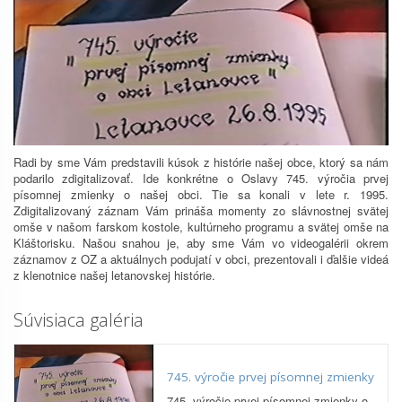
Radi by sme Vám predstavili kúsok z histórie našej obce, ktorý sa nám
podarilo zdigitalizovať. Ide konkrétne o Oslavy 745. výročia prvej
písomnej zmienky o našej obci. Tie sa konali v lete r. 1995.
Zdigitalizovaný záznam Vám prináša momenty zo slávnostnej svätej
omše v našom farskom kostole, kultúrneho programu a svätej omše na
Kláštorisku. Našou snahou je, aby sme Vám vo videogalérii okrem
záznamov z OZ a aktuálnych podujatí v obci, prezentovali i ďalšie videá
z klenotnice našej letanovskej histórie.
Súvisiaca galéria
745. výročie prvej písomnej zmienky
745. výročie prvej písomnej zmienky o