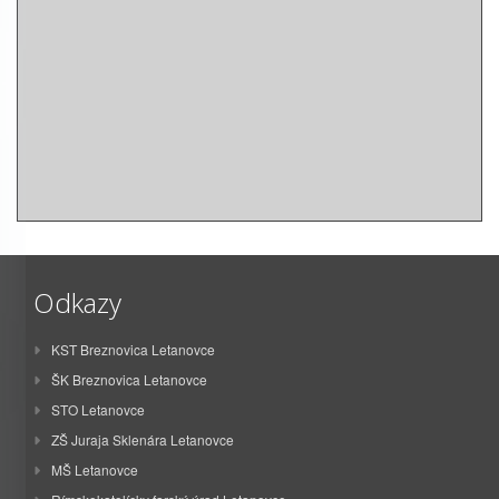
Odkazy
KST Breznovica Letanovce
ŠK Breznovica Letanovce
STO Letanovce
ZŠ Juraja Sklenára Letanovce
MŠ Letanovce