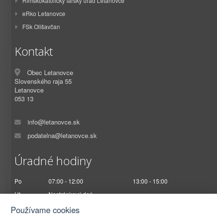
Rímskokatolícky farský úrad Letanovce
eRko Letanovce
FSk Olišavčan
Kontakt
Obec Letanovce
Slovenského raja 55
Letanovce
053 13
info@letanovce.sk
podatelna@letanovce.sk
Úradné hodiny
Po
07:00 - 12:00
13:00 - 15:00
Ut
Nestránkový deň
St
07:00 - 12:00
13:00 - 17:00
Používame cookies