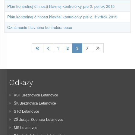
Plán kontrolnej činnosti hlavnej kontrolórky pre 2. polrok 2015
Plán kontrolnej činnosti hlavnej kontrolórky pre 2. štvrťrok 2015
Oznámenie hlavného kontrolóra obce
(current)
1
2
3
Odkazy
KST Breznovica Letanovce
ŠK Breznovica Letanovce
STO Letanovce
ZŠ Juraja Sklenára Letanovce
MŠ Letanovce