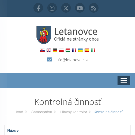
info@letanovce.sk
Zobraz
Kontrolná činnosť
Úvod
Samospráva
Hlavný kontrolór
Kontrolná činnosť
Názov