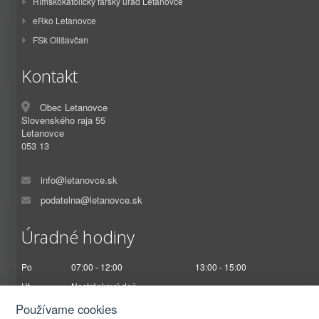
Rímskokatolícky farský úrad Letanovce
eRko Letanovce
FSk Olišavčan
Kontakt
Obec Letanovce
Slovenského raja 55
Letanovce
053 13
info@letanovce.sk
podatelna@letanovce.sk
Úradné hodiny
Po
07:00 - 12:00
13:00 - 15:00
Ut
Nestránkový deň
St
07:00 - 12:00
13:00 - 17:00
Používame cookies