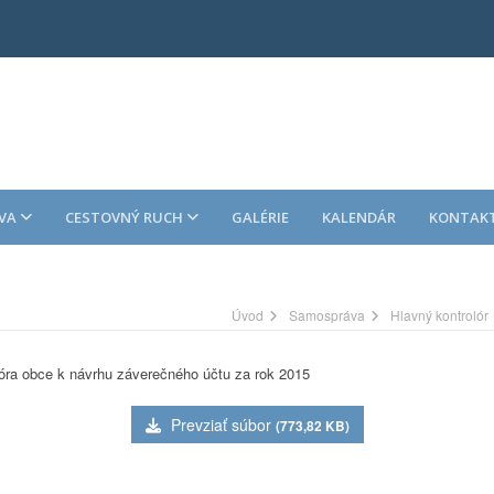
VA
CESTOVNÝ RUCH
GALÉRIE
KALENDÁR
KONTAK
Úvod
Samospráva
Hlavný kontrolór
óra obce k návrhu záverečného účtu za rok 2015
Prevziať súbor
(773,82 KB)