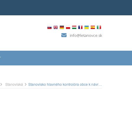
info@letanovce.sk
T
Stanoviská
Stanovisko hlavného kontrolóra obce k návrhu záverečného účtu za rok 2015