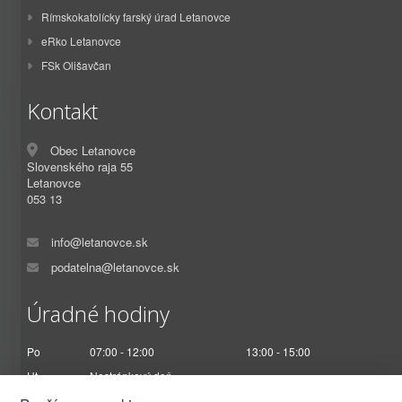
Rímskokatolícky farský úrad Letanovce
eRko Letanovce
FSk Olišavčan
Kontakt
Obec Letanovce
Slovenského raja 55
Letanovce
053 13
info@letanovce.sk
podatelna@letanovce.sk
Úradné hodiny
Po
07:00 - 12:00
13:00 - 15:00
Ut
Nestránkový deň
St
07:00 - 12:00
13:00 - 17:00