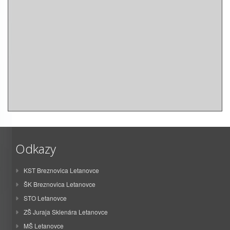
Odkazy
KST Breznovica Letanovce
ŠK Breznovica Letanovce
STO Letanovce
ZŠ Juraja Sklenára Letanovce
MŠ Letanovce