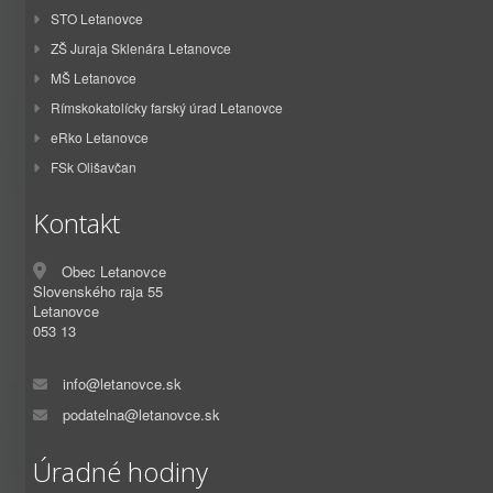
STO Letanovce
ZŠ Juraja Sklenára Letanovce
MŠ Letanovce
Rímskokatolícky farský úrad Letanovce
eRko Letanovce
FSk Olišavčan
Kontakt
Obec Letanovce
Slovenského raja 55
Letanovce
053 13
info@letanovce.sk
podatelna@letanovce.sk
Úradné hodiny