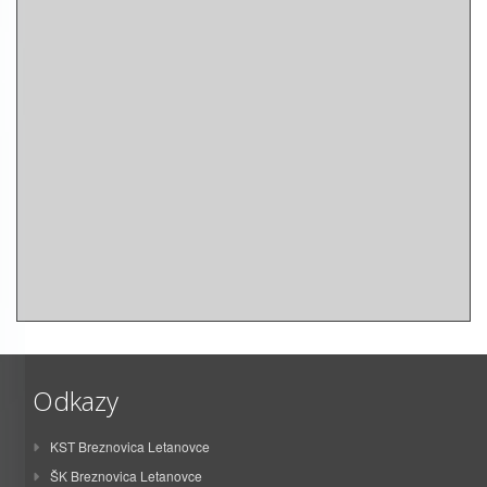
Odkazy
KST Breznovica Letanovce
ŠK Breznovica Letanovce