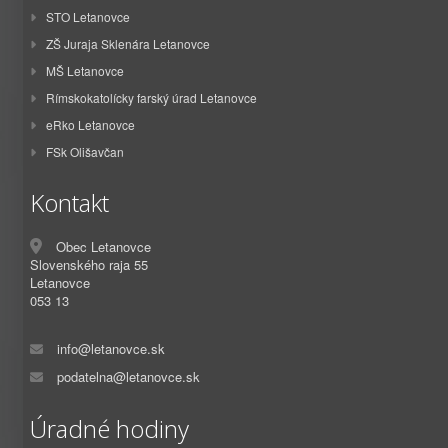
STO Letanovce
ZŠ Juraja Sklenára Letanovce
MŠ Letanovce
Rímskokatolícky farský úrad Letanovce
eRko Letanovce
FSk Olišavčan
Kontakt
Obec Letanovce
Slovenského raja 55
Letanovce
053 13
info@letanovce.sk
podatelna@letanovce.sk
Úradné hodiny