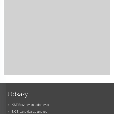
Odkazy
KST Breznovica Letanovce
ŠK Breznovica Letanovce