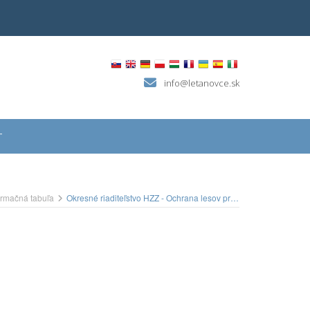
info@letanovce.sk
T
ormačná tabuľa
Okresné riaditeľstvo HZZ - Ochrana lesov pred požiarmi