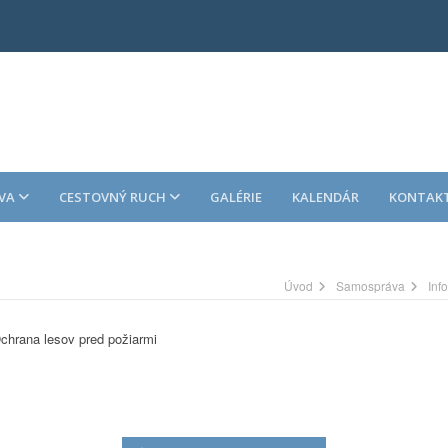
VA
CESTOVNÝ RUCH
GALÉRIE
KALENDÁR
KONTAK
Úvod
Samospráva
Inf
Ochrana lesov pred požiarmi