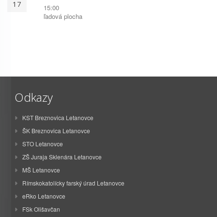
17
15:00
ľadová plocha
Odkazy
KST Breznovica Letanovce
ŠK Breznovica Letanovce
STO Letanovce
ZŠ Juraja Sklenára Letanovce
MŠ Letanovce
Rímskokatolícky farský úrad Letanovce
eRko Letanovce
FSk Olišavčan