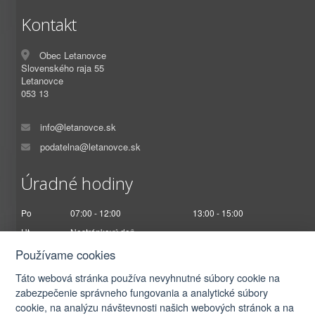
Kontakt
Obec Letanovce
Slovenského raja 55
Letanovce
053 13
info@letanovce.sk
podatelna@letanovce.sk
Úradné hodiny
Po
07:00 - 12:00
13:00 - 15:00
Ut
Nestránkový deň
St
07:00 - 12:00
13:00 - 17:00
Používame cookies
Št
Nestránkový deň
Táto webová stránka používa nevyhnutné súbory cookie na
Pi
07:00 - 12:30
zabezpečenie správneho fungovania a analytické súbory
cookie, na analýzu návštevnosti našich webových stránok a na