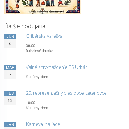
Ďalšie podujatia
Gribárska vareška
JÚN
6
09:00
futbalové ihrisko
Valné zhromaždenie PS Urbár
MAR
7
Kultúrny dom
25. reprezentačný ples obce Letanovce
FEB
13
19:00
Kultúrny dom
Karneval na ľade
JAN