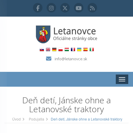
info@letanovce.sk
Zobraz
Deň detí, Jánske ohne a
Letanovské traktory
Úvod
Podujatia
Deň detí, Jánske ohne a Letanovské traktory