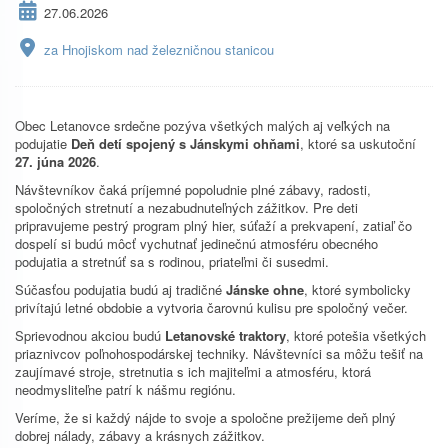
27.06.2026
za Hnojiskom nad železničnou stanicou
Obec Letanovce srdečne pozýva všetkých malých aj veľkých na
podujatie
Deň detí spojený s Jánskymi ohňami
, ktoré sa uskutoční
27. júna 2026
.
Návštevníkov čaká príjemné popoludnie plné zábavy, radosti,
spoločných stretnutí a nezabudnuteľných zážitkov. Pre deti
pripravujeme pestrý program plný hier, súťaží a prekvapení, zatiaľ čo
dospelí si budú môcť vychutnať jedinečnú atmosféru obecného
podujatia a stretnúť sa s rodinou, priateľmi či susedmi.
Súčasťou podujatia budú aj tradičné
Jánske ohne
, ktoré symbolicky
privítajú letné obdobie a vytvoria čarovnú kulisu pre spoločný večer.
Sprievodnou akciou budú
Letanovské traktory
, ktoré potešia všetkých
priaznivcov poľnohospodárskej techniky. Návštevníci sa môžu tešiť na
zaujímavé stroje, stretnutia s ich majiteľmi a atmosféru, ktorá
neodmysliteľne patrí k nášmu regiónu.
Veríme, že si každý nájde to svoje a spoločne prežijeme deň plný
dobrej nálady, zábavy a krásnych zážitkov.