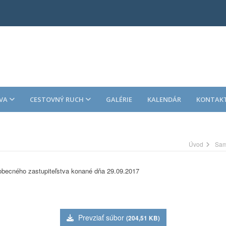
VA
CESTOVNÝ RUCH
GALÉRIE
KALENDÁR
KONTAK
Úvod
Sam
obecného zastupiteľstva konané dňa 29.09.2017
Prevziať súbor
(204,51 KB)