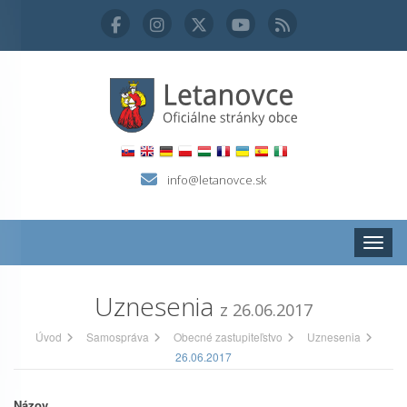
info@letanovce.sk
Zobraz
Uznesenia
z 26.06.2017
Úvod
Samospráva
Obecné zastupiteľstvo
Uznesenia
26.06.2017
Názov