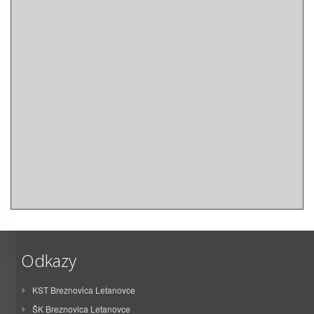
Odkazy
KST Breznovica Letanovce
ŠK Breznovica Letanovce