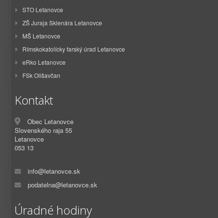
STO Letanovce
ZŠ Juraja Sklenára Letanovce
MŠ Letanovce
Rímskokatolícky farský úrad Letanovce
eRko Letanovce
FSk Olišavčan
Kontakt
Obec Letanovce
Slovenského raja 55
Letanovce
053 13
info@letanovce.sk
podatelna@letanovce.sk
Úradné hodiny