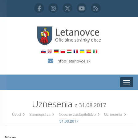
info@letanovce.sk
Zobraz
Uznesenia
z 31.08.2017
Úvod
Samospráva
Obecné zastupiteľstvo
Uznesenia
31.08.2017
Názov