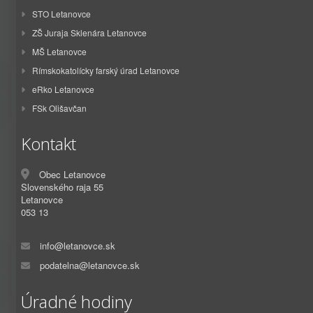
STO Letanovce
ZŠ Juraja Sklenára Letanovce
MŠ Letanovce
Rímskokatolícky farský úrad Letanovce
eRko Letanovce
FSk Olišavčan
Kontakt
Obec Letanovce
Slovenského raja 55
Letanovce
053 13
info@letanovce.sk
podatelna@letanovce.sk
Úradné hodiny