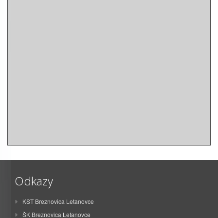
Odkazy
KST Breznovica Letanovce
ŠK Breznovica Letanovce