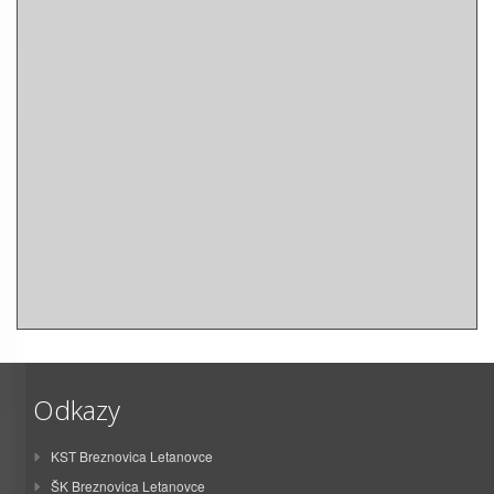
Odkazy
KST Breznovica Letanovce
ŠK Breznovica Letanovce