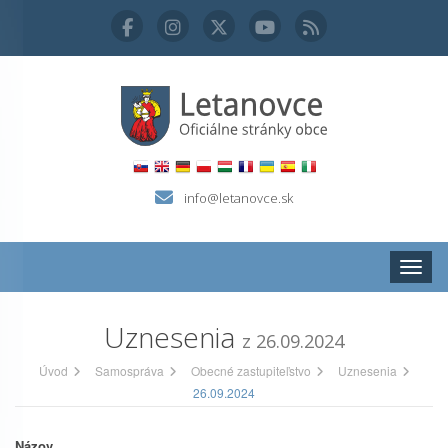
info@letanovce.sk
Zobraz
Uznesenia
z 26.09.2024
Úvod
Samospráva
Obecné zastupiteľstvo
Uznesenia
26.09.2024
Názov