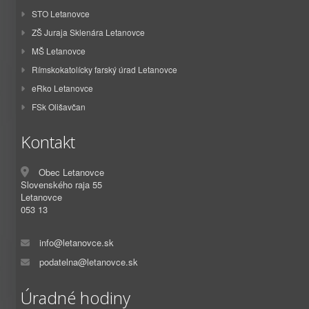
STO Letanovce
ZŠ Juraja Sklenára Letanovce
MŠ Letanovce
Rímskokatolícky farský úrad Letanovce
eRko Letanovce
FSk Olišavčan
Kontakt
Obec Letanovce
Slovenského raja 55
Letanovce
053 13
info@letanovce.sk
podatelna@letanovce.sk
Úradné hodiny