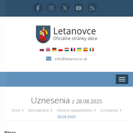
info@letanovce.sk
Zobraz
Uznesenia
z 28.08.2025
Úvod
Samospráva
Obecné zastupiteľstvo
Uznesenia
28.08.2025
Názov