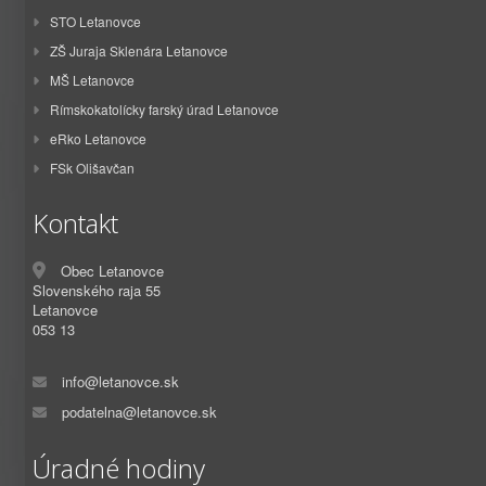
STO Letanovce
ZŠ Juraja Sklenára Letanovce
MŠ Letanovce
Rímskokatolícky farský úrad Letanovce
eRko Letanovce
FSk Olišavčan
Kontakt
Obec Letanovce
Slovenského raja 55
Letanovce
053 13
info@letanovce.sk
podatelna@letanovce.sk
Úradné hodiny