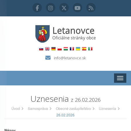
info@letanovce.sk
Zobraz
Uznesenia
z 26.02.2026
Úvod
Samospráva
Obecné zastupiteľstvo
Uznesenia
26.02.2026
Názov