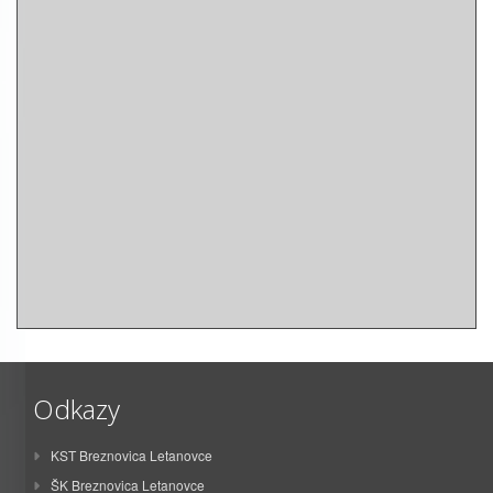
Odkazy
KST Breznovica Letanovce
ŠK Breznovica Letanovce