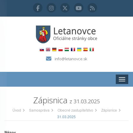
info@letanovce.sk
Zobraz
Zápisnica
z 31.03.2025
Úvod
Samospráva
Obecné zastupiteľstvo
Zápisnice
31.03.2025
Názov