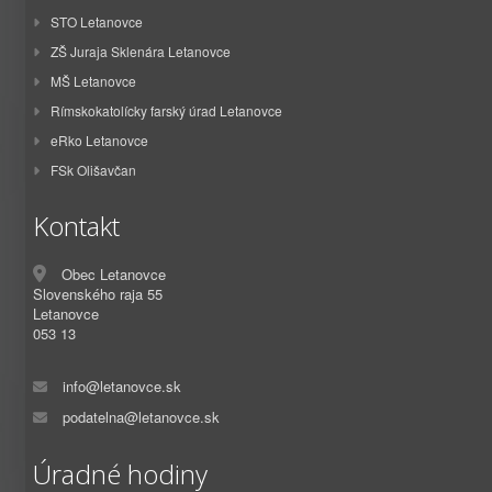
STO Letanovce
ZŠ Juraja Sklenára Letanovce
MŠ Letanovce
Rímskokatolícky farský úrad Letanovce
eRko Letanovce
FSk Olišavčan
Kontakt
Obec Letanovce
Slovenského raja 55
Letanovce
053 13
info@letanovce.sk
podatelna@letanovce.sk
Úradné hodiny