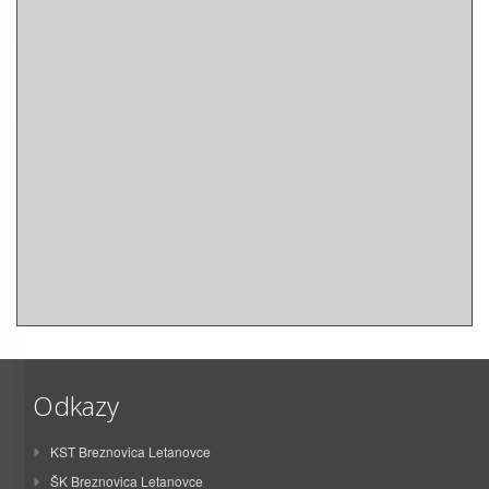
Odkazy
KST Breznovica Letanovce
ŠK Breznovica Letanovce