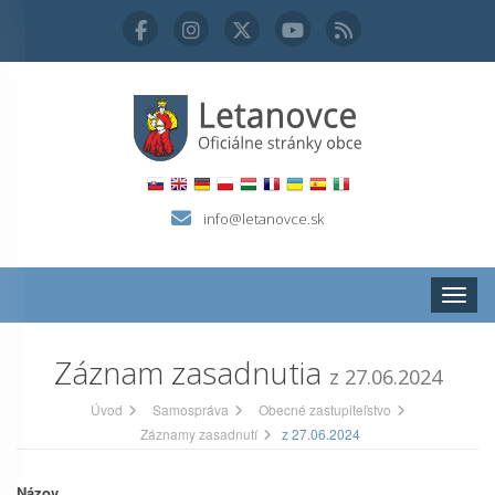
info@letanovce.sk
Zobraz
Záznam zasadnutia
z 27.06.2024
Úvod
Samospráva
Obecné zastupiteľstvo
Záznamy zasadnutí
z 27.06.2024
Názov