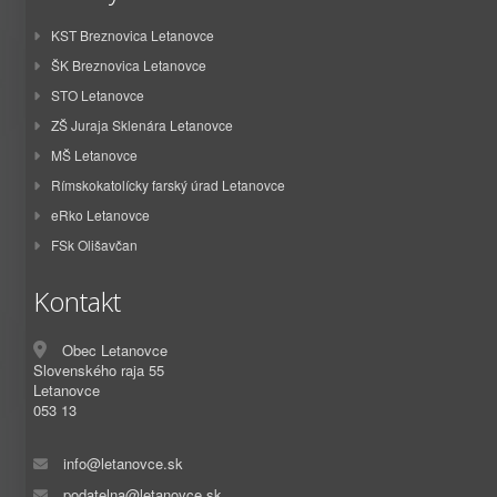
KST Breznovica Letanovce
ŠK Breznovica Letanovce
STO Letanovce
ZŠ Juraja Sklenára Letanovce
MŠ Letanovce
Rímskokatolícky farský úrad Letanovce
eRko Letanovce
FSk Olišavčan
Kontakt
Obec Letanovce
Slovenského raja 55
Letanovce
053 13
info@letanovce.sk
podatelna@letanovce.sk