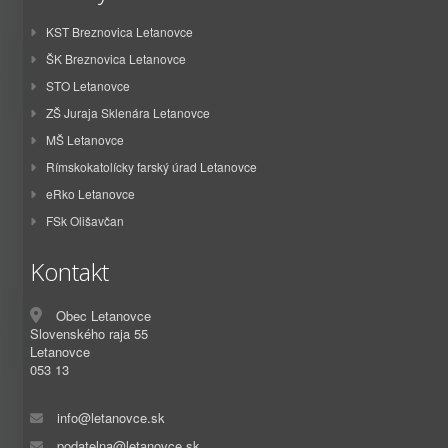
KST Breznovica Letanovce
ŠK Breznovica Letanovce
STO Letanovce
ZŠ Juraja Sklenára Letanovce
MŠ Letanovce
Rímskokatolícky farský úrad Letanovce
eRko Letanovce
FSk Olišavčan
Kontakt
Obec Letanovce
Slovenského raja 55
Letanovce
053 13
info@letanovce.sk
podatelna@letanovce.sk