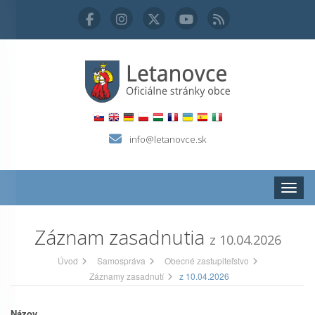
info@letanovce.sk
Zobraz
Záznam zasadnutia
z 10.04.2026
Úvod
Samospráva
Obecné zastupiteľstvo
Záznamy zasadnutí
z 10.04.2026
Názov