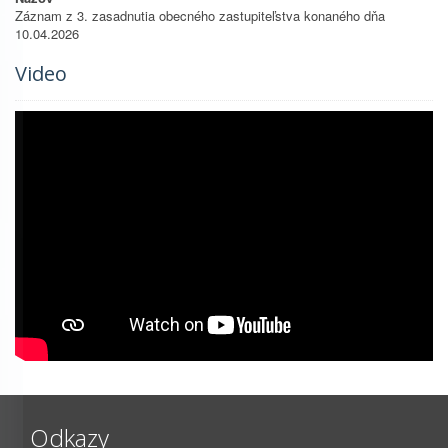
Záznam z 3. zasadnutia obecného zastupiteľstva konaného dňa
10.04.2026
Video
Odkazy