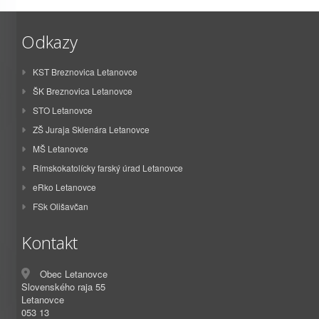
Odkazy
KST Breznovica Letanovce
ŠK Breznovica Letanovce
STO Letanovce
ZŠ Juraja Sklenára Letanovce
MŠ Letanovce
Rímskokatolícky farský úrad Letanovce
eRko Letanovce
FSk Olišavčan
Kontakt
Obec Letanovce
Slovenského raja 55
Letanovce
053 13