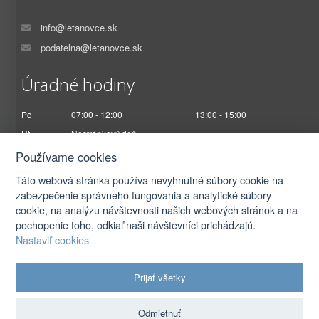
info@letanovce.sk
podatelna@letanovce.sk
Úradné hodiny
Po
07:00 - 12:00
13:00 - 15:00
Ut
Nestránkový deň
St
07:00 - 12:00
13:00 - 17:00
Používame cookies
Št
Nestránkový deň
Táto webová stránka používa nevyhnutné súbory cookie na
Pi
07:00 - 12:30
zabezpečenie správneho fungovania a analytické súbory
cookie, na analýzu návštevnosti našich webových stránok a na
pochopenie toho, odkiaľ naši návštevníci prichádzajú.
Nastaviť cookies
2026 © Obec Letanovce |
Prihlásiť sa
Prijať všetky
Autorské práva
|
Ochrana osobných údajov
|
Prístupnosť
|
Podmienky použitia
|
Nastavenia cookies
Odmietnuť