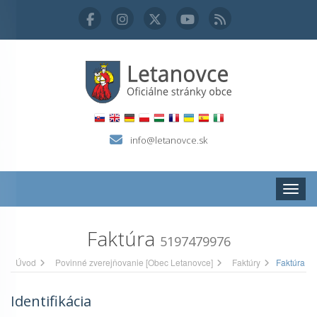
info@letanovce.sk
Zobraz
Faktúra
5197479976
Úvod
Povinné zverejňovanie [Obec Letanovce]
Faktúry
Faktúra
Identifikácia