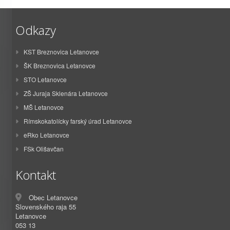
Odkazy
KST Breznovica Letanovce
ŠK Breznovica Letanovce
STO Letanovce
ZŠ Juraja Sklenára Letanovce
MŠ Letanovce
Rímskokatolícky farský úrad Letanovce
eRko Letanovce
FSk Olišavčan
Kontakt
Obec Letanovce
Slovenského raja 55
Letanovce
053 13