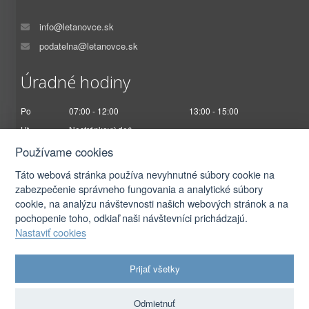
info@letanovce.sk
podatelna@letanovce.sk
Úradné hodiny
Po
07:00 - 12:00
13:00 - 15:00
Ut
Nestránkový deň
St
07:00 - 12:00
13:00 - 17:00
Používame cookies
Št
Nestránkový deň
Táto webová stránka používa nevyhnutné súbory cookie na
Pi
07:00 - 12:30
zabezpečenie správneho fungovania a analytické súbory
cookie, na analýzu návštevnosti našich webových stránok a na
pochopenie toho, odkiaľ naši návštevníci prichádzajú.
Nastaviť cookies
2026 © Obec Letanovce |
Prihlásiť sa
Prijať všetky
Autorské práva
|
Ochrana osobných údajov
|
Prístupnosť
|
Podmienky použitia
|
Nastavenia cookies
Odmietnuť