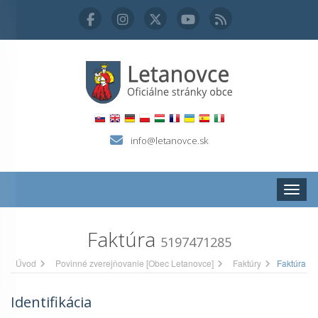
info@letanovce.sk
Zobraz
Faktúra
5197471285
Úvod
Povinné zverejňovanie [Obec Letanovce]
Faktúry
Faktúra
Identifikácia