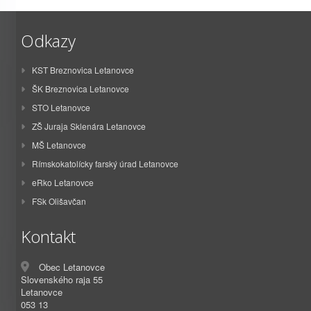
Odkazy
KST Breznovica Letanovce
ŠK Breznovica Letanovce
STO Letanovce
ZŠ Juraja Sklenára Letanovce
MŠ Letanovce
Rímskokatolícky farský úrad Letanovce
eRko Letanovce
FSk Olišavčan
Kontakt
Obec Letanovce
Slovenského raja 55
Letanovce
053 13