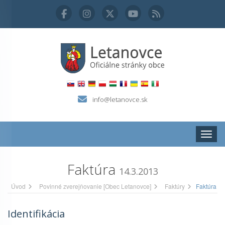
info@letanovce.sk
Zobraz
Faktúra
14.3.2013
Úvod
Povinné zverejňovanie [Obec Letanovce]
Faktúry
Faktúra
Identifikácia