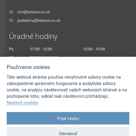
info@letanovce.sk
podatelna@letanovce.sk
Úradné hodiny
Po
07:00 - 12:00
13:00 - 15:00
Ut
Nestránkový deň
St
07:00 - 12:00
13:00 - 17:00
Používame cookies
Št
Nestránkový deň
Táto webová stránka používa nevyhnutné súbory cookie na
Pi
07:00 - 12:30
zabezpečenie správneho fungovania a analytické súbory
cookie, na analýzu návštevnosti našich webových stránok a na
pochopenie toho, odkiaľ naši návštevníci prichádzajú.
Nastaviť cookies
2026 © Obec Letanovce |
Prihlásiť sa
Prijať všetky
Autorské práva
|
Ochrana osobných údajov
|
Prístupnosť
|
Podmienky použitia
|
Nastavenia cookies
Odmietnuť