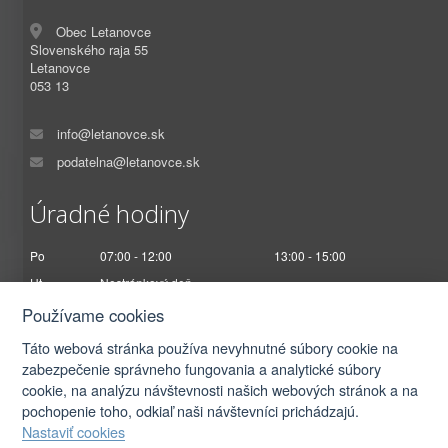
Obec Letanovce
Slovenského raja 55
Letanovce
053 13
info@letanovce.sk
podatelna@letanovce.sk
Úradné hodiny
Po
07:00 - 12:00
13:00 - 15:00
Ut
Nestránkový deň
St
07:00 - 12:00
13:00 - 17:00
Používame cookies
Št
Nestránkový deň
Táto webová stránka používa nevyhnutné súbory cookie na
Pi
07:00 - 12:30
zabezpečenie správneho fungovania a analytické súbory
cookie, na analýzu návštevnosti našich webových stránok a na
pochopenie toho, odkiaľ naši návštevníci prichádzajú.
Nastaviť cookies