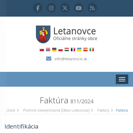
info@letanovce.sk
Zobraz
Faktúra
811/2024
Úvod
Povinné zverejňovanie [Obec Letanovce]
Faktúry
Faktúra
Identifikácia