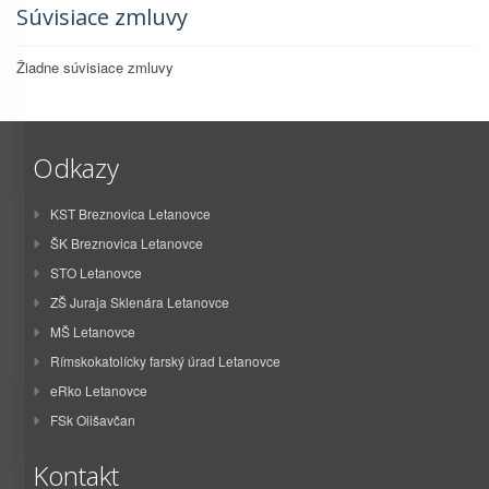
Súvisiace zmluvy
Žiadne súvisiace zmluvy
Odkazy
KST Breznovica Letanovce
ŠK Breznovica Letanovce
STO Letanovce
ZŠ Juraja Sklenára Letanovce
MŠ Letanovce
Rímskokatolícky farský úrad Letanovce
eRko Letanovce
FSk Olišavčan
Kontakt