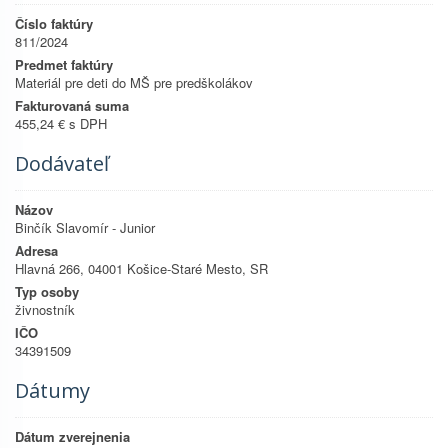
Číslo faktúry
811/2024
Predmet faktúry
Materiál pre deti do MŠ pre predškolákov
Fakturovaná suma
455,24 € s DPH
Dodávateľ
Názov
Binčík Slavomír - Junior
Adresa
Hlavná 266, 04001 Košice-Staré Mesto, SR
Typ osoby
živnostník
IČO
34391509
Dátumy
Dátum zverejnenia