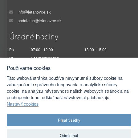
info@letanovce.sk
podatelna@letanovce.sk
Úradné hodiny
Po
07:00 - 12:00
13:00 - 15:00
Ut
Nestránkový deň
St
07:00 - 12:00
13:00 - 17:00
Používame cookies
Št
Nestránkový deň
Táto webová stránka používa nevyhnutné súbory cookie na
Pi
07:00 - 12:30
zabezpečenie správneho fungovania a analytické súbory
cookie, na analýzu návštevnosti našich webových stránok a na
pochopenie toho, odkiaľ naši návštevníci prichádzajú.
Nastaviť cookies
2026 © Obec Letanovce |
Prihlásiť sa
Prijať všetky
Autorské práva
|
Ochrana osobných údajov
|
Prístupnosť
|
Podmienky použitia
|
Nastavenia cookies
Odmietnuť