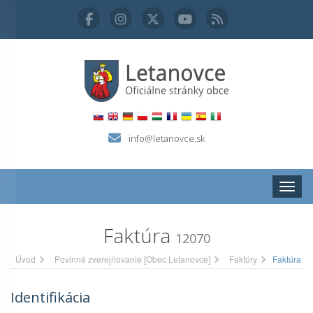
info@letanovce.sk
Zobraz
Faktúra
12070
Úvod
Povinné zverejňovanie [Obec Letanovce]
Faktúry
Faktúra
Identifikácia