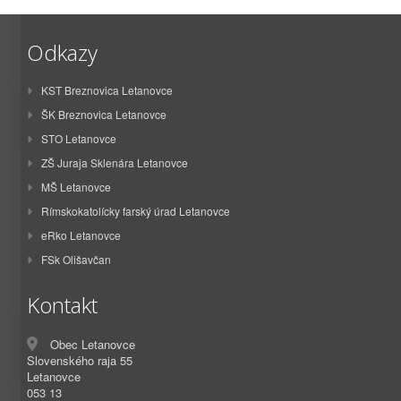
Odkazy
KST Breznovica Letanovce
ŠK Breznovica Letanovce
STO Letanovce
ZŠ Juraja Sklenára Letanovce
MŠ Letanovce
Rímskokatolícky farský úrad Letanovce
eRko Letanovce
FSk Olišavčan
Kontakt
Obec Letanovce
Slovenského raja 55
Letanovce
053 13