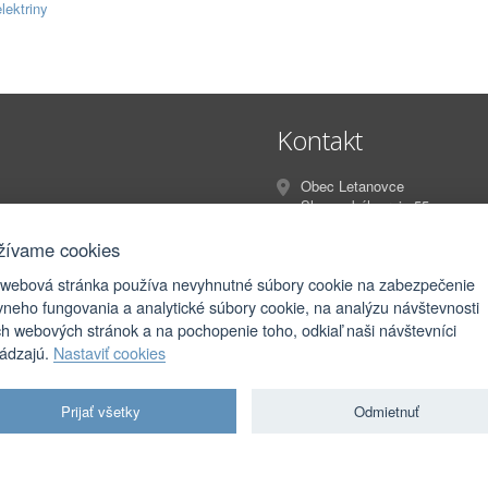
lektriny
Kontakt
Obec Letanovce
Slovenského raja 55
Letanovce
053 13
žívame cookies
 webová stránka používa nevyhnutné súbory cookie na zabezpečenie
info@letanovce.sk
vneho fungovania a analytické súbory cookie, na analýzu návštevnosti
podatelna@letanovce.sk
ch webových stránok a na pochopenie toho, odkiaľ naši návštevníci
hádzajú.
Nastaviť cookies
Prijať všetky
Odmietnuť
orské práva
|
Ochrana osobných údajov
|
Prístupnosť
|
Podmienky použitia
|
Nastavenia coo