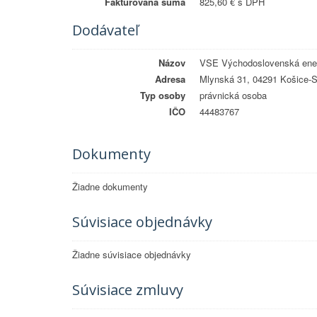
Fakturovaná suma
825,60 € s DPH
Dodávateľ
Názov
VSE Východoslovenská ener
Adresa
Mlynská 31, 04291 Košice-S
Typ osoby
právnická osoba
IČO
44483767
Dokumenty
Žiadne dokumenty
Súvisiace objednávky
Žiadne súvisiace objednávky
Súvisiace zmluvy