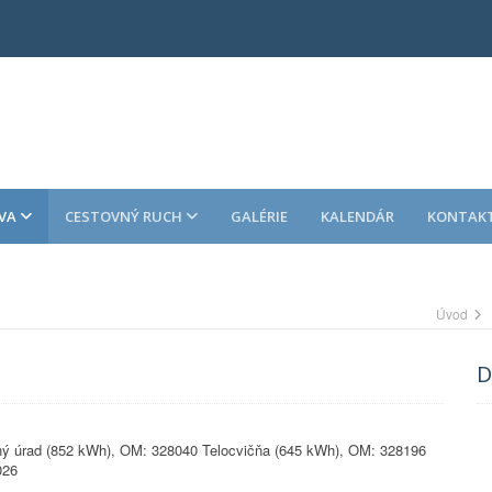
VA
CESTOVNÝ RUCH
GALÉRIE
KALENDÁR
KONTAK
Úvod
D
ý úrad (852 kWh), OM: 328040 Telocvičňa (645 kWh), OM: 328196
026