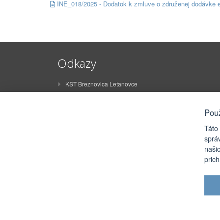
INE_018/2025 - Dodatok k zmluve o združenej dodávke e
Odkazy
KST Breznovica Letanovce
ŠK Breznovica Letanovce
STO Letanovce
Pou
ZŠ Juraja Sklenára Letanovce
Táto
MŠ Letanovce
sprá
naši
Rímskokatolícky farský úrad Letanovce
pric
eRko Letanovce
FSk Olišavčan
2026 © Obec Letanovce |
Prihlásiť sa
Aut