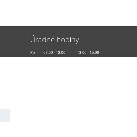
Úradné hodiny
Po
07:00 - 12:00
13:00 - 15:00
Ut
Nestránkový deň
St
07:00 - 12:00
13:00 - 17:00
Št
Nestránkový deň
Pi
07:00 - 12:30
kies