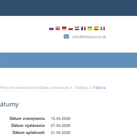
info@letanovce.sk
T
Povinné zverejňovanie [Obec Letanovce]
Faktúry
Faktúra
átumy
Dátum zverejnenia
15.04.2026
Dátum vystavenia
07.04.2026
Dátum splatnosti
21.04.2026