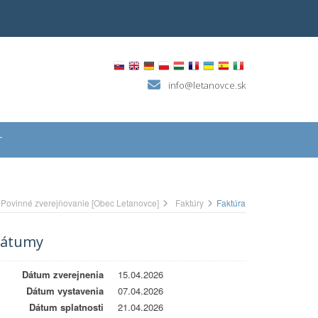
info@letanovce.sk
T
Povinné zverejňovanie [Obec Letanovce]
Faktúry
Faktúra
átumy
Dátum zverejnenia
15.04.2026
Dátum vystavenia
07.04.2026
Dátum splatnosti
21.04.2026