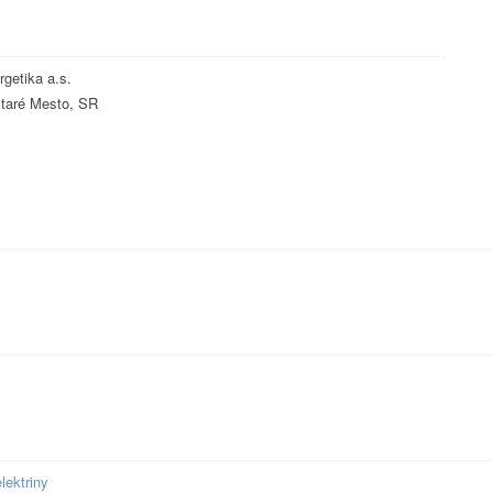
getika a.s.
taré Mesto, SR
lektriny