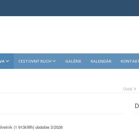
VA
CESTOVNÝ RUCH
GALÉRIE
KALENDÁR
KONTAK
Úvod
D
trelník (1 913kWh) obdobie 3/2026