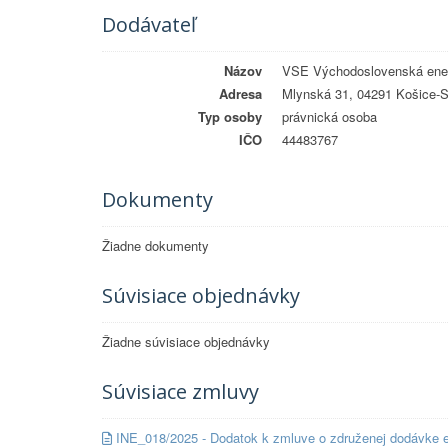
Dodávateľ
Názov
VSE Východoslovenská ener
Adresa
Mlynská 31, 04291 Košice-S
Typ osoby
právnická osoba
IČO
44483767
Dokumenty
Žiadne dokumenty
Súvisiace objednávky
Žiadne súvisiace objednávky
Súvisiace zmluvy
INE_018/2025 - Dodatok k zmluve o združenej dodávke e