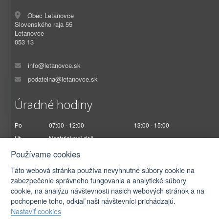
Obec Letanovce
Slovenského raja 55
Letanovce
053 13
info@letanovce.sk
podatelna@letanovce.sk
Úradné hodiny
Po
07:00 - 12:00
13:00 - 15:00
Ut
Nestránkový deň
St
07:00 - 12:00
13:00 - 17:00
Používame cookies
Št
Nestránkový deň
Táto webová stránka používa nevyhnutné súbory cookie na
Pi
07:00 - 12:30
zabezpečenie správneho fungovania a analytické súbory
cookie, na analýzu návštevnosti našich webových stránok a na
pochopenie toho, odkiaľ naši návštevníci prichádzajú.
Nastaviť cookies