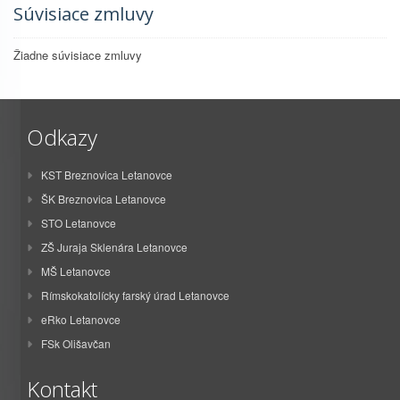
Súvisiace zmluvy
Žiadne súvisiace zmluvy
Odkazy
KST Breznovica Letanovce
ŠK Breznovica Letanovce
STO Letanovce
ZŠ Juraja Sklenára Letanovce
MŠ Letanovce
Rímskokatolícky farský úrad Letanovce
eRko Letanovce
FSk Olišavčan
Kontakt