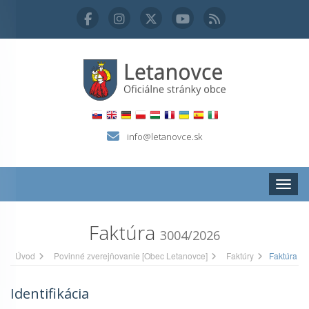
info@letanovce.sk
Zobraz
Faktúra
3004/2026
Úvod
Povinné zverejňovanie [Obec Letanovce]
Faktúry
Faktúra
Identifikácia