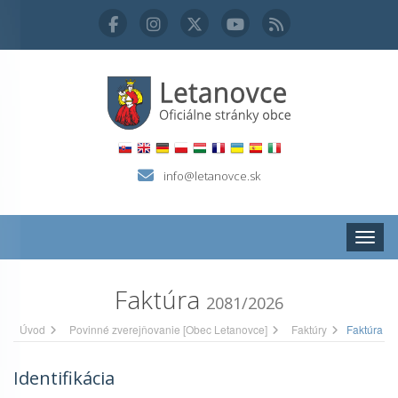
info@letanovce.sk
Zobraz
Faktúra
2081/2026
Úvod
Povinné zverejňovanie [Obec Letanovce]
Faktúry
Faktúra
Identifikácia