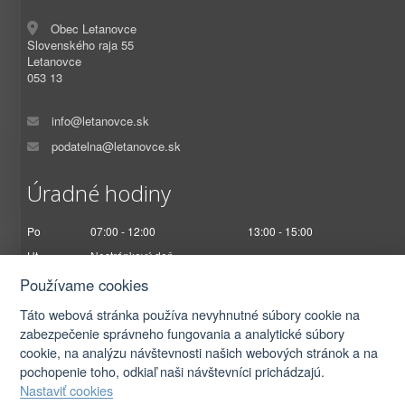
Obec Letanovce
Slovenského raja 55
Letanovce
053 13
info@letanovce.sk
podatelna@letanovce.sk
Úradné hodiny
Po
07:00 - 12:00
13:00 - 15:00
Ut
Nestránkový deň
St
07:00 - 12:00
13:00 - 17:00
Používame cookies
Št
Nestránkový deň
Táto webová stránka používa nevyhnutné súbory cookie na
Pi
07:00 - 12:30
zabezpečenie správneho fungovania a analytické súbory
cookie, na analýzu návštevnosti našich webových stránok a na
pochopenie toho, odkiaľ naši návštevníci prichádzajú.
Nastaviť cookies