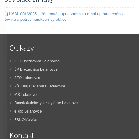
RAM_001/2025 - Rámcová kúpna zmluva na nákup mrazeného
tovaru a potravinárskych výrobkov.
Odkazy
KST Breznovica Letanovce
ŠK Breznovica Letanovce
STO Letanovce
ZŠ Juraja Sklenára Letanovce
MŠ Letanovce
Rímskokatolícky farský úrad Letanovce
eRko Letanovce
FSk Olišavčan
Kontakt