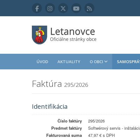
ÚVOD
AKTUALITY
O OBCI
SAMOSPRÁ
Faktúra
295/2026
Identifikácia
Číslo faktúry
295/2026
Predmet faktúry
Softwérový servis - inštaláci
Fakturovaná suma
47,97 € s DPH