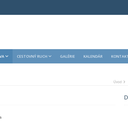
VA
CESTOVNÝ RUCH
GALÉRIE
KALENDÁR
KONTAK
Úvod
D
a