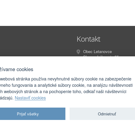
Kontakt
Obec Letanovce
Slovenského raja 55
Letanovce
053 13
žívame cookies
 webová stránka používa nevyhnutné súbory cookie na zabezpečenie
info@letanovce.sk
vneho fungovania a analytické súbory cookie, na analýzu návštevnosti
podatelna@letanovce.sk
ch webových stránok a na pochopenie toho, odkiaľ naši návštevníci
hádzajú.
Nastaviť cookies
Prijať všetky
Odmietnuť
orské práva
|
Ochrana osobných údajov
|
Prístupnosť
|
Podmienky použitia
|
Nastavenia coo