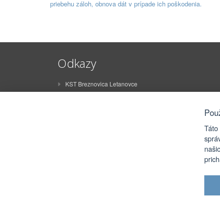
priebehu záloh, obnova dát v prípade ich poškodenia.
Odkazy
KST Breznovica Letanovce
ŠK Breznovica Letanovce
STO Letanovce
Pou
ZŠ Juraja Sklenára Letanovce
Táto
MŠ Letanovce
sprá
naši
Rímskokatolícky farský úrad Letanovce
pric
eRko Letanovce
FSk Olišavčan
2026 © Obec Letanovce |
Prihlásiť sa
Aut