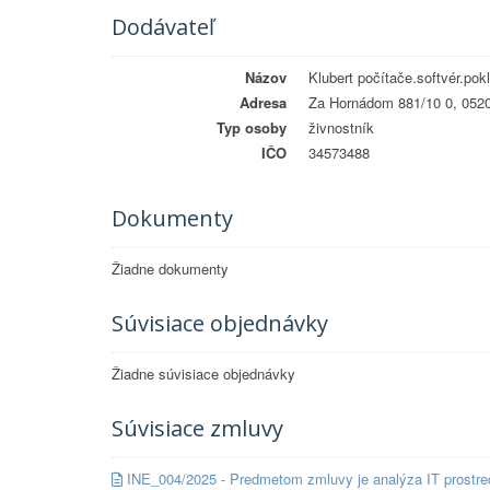
Dodávateľ
Názov
Klubert počítače.softvér.pok
Adresa
Za Hornádom 881/10 0, 052
Typ osoby
živnostník
IČO
34573488
Dokumenty
Žiadne dokumenty
Súvisiace objednávky
Žiadne súvisiace objednávky
Súvisiace zmluvy
INE_004/2025 - Predmetom zmluvy je analýza IT prostredia