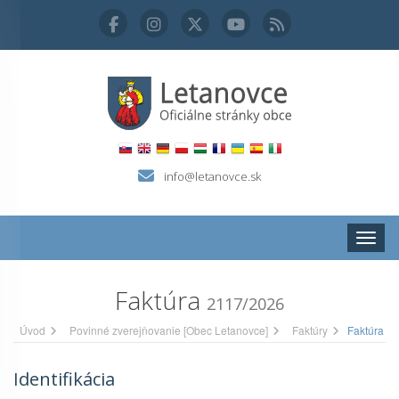
info@letanovce.sk
Zobraz
Faktúra
2117/2026
Úvod
Povinné zverejňovanie [Obec Letanovce]
Faktúry
Faktúra
Identifikácia