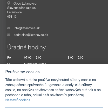
Obec Letanovce
Slovenského raja 55
Letanovce
053 13
info@letanovce.sk
podatelna@letanovce.sk
Úradné hodiny
Po
07:00 - 12:00
13:00 - 15:00
Ut
Nestránkový deň
St
07:00 - 12:00
13:00 - 17:00
Používame cookies
Št
Nestránkový deň
Táto webová stránka používa nevyhnutné súbory cookie na
Pi
07:00 - 12:30
zabezpečenie správneho fungovania a analytické súbory
cookie, na analýzu návštevnosti našich webových stránok a na
pochopenie toho, odkiaľ naši návštevníci prichádzajú.
Nastaviť cookies
2026 © Obec Letanovce |
Prihlásiť sa