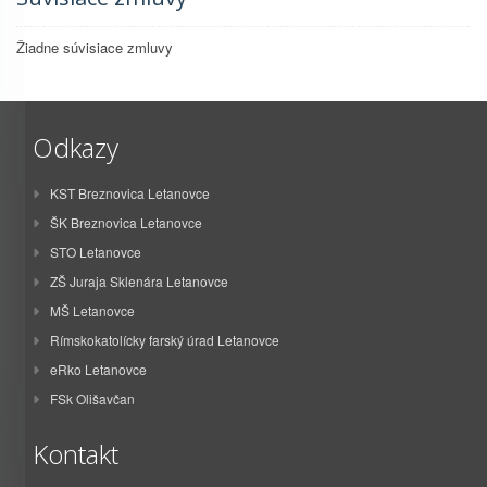
Žiadne súvisiace zmluvy
Odkazy
KST Breznovica Letanovce
ŠK Breznovica Letanovce
STO Letanovce
ZŠ Juraja Sklenára Letanovce
MŠ Letanovce
Rímskokatolícky farský úrad Letanovce
eRko Letanovce
FSk Olišavčan
Kontakt