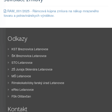
RAM_001/2025 - Rámcová kúpna zmluva na nákup mrazeného
tovaru a potravinárskych výrobkov.
Odkazy
KST Breznovica Letanovce
ŠK Breznovica Letanovce
STO Letanovce
ZŠ Juraja Sklenára Letanovce
MŠ Letanovce
Rímskokatolícky farský úrad Letanovce
eRko Letanovce
FSk Olišavčan
Kontakt