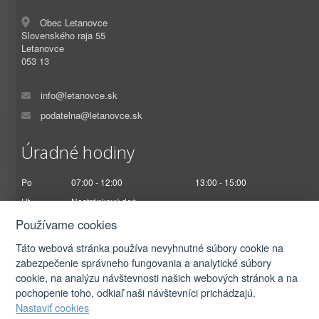
Obec Letanovce
Slovenského raja 55
Letanovce
053 13
info@letanovce.sk
podatelna@letanovce.sk
Úradné hodiny
Po
07:00 - 12:00
13:00 - 15:00
Ut
Nestránkový deň
St
07:00 - 12:00
13:00 - 17:00
Používame cookies
Št
Nestránkový deň
Táto webová stránka používa nevyhnutné súbory cookie na
Pi
07:00 - 12:30
zabezpečenie správneho fungovania a analytické súbory
cookie, na analýzu návštevnosti našich webových stránok a na
pochopenie toho, odkiaľ naši návštevníci prichádzajú.
Nastaviť cookies