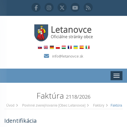
info@letanovce.sk
Zobraz
Faktúra
2118/2026
Úvod
Povinné zverejňovanie [Obec Letanovce]
Faktúry
Faktúra
Identifikácia