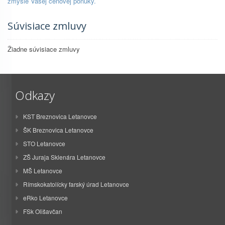
zmysle Vašej cenovej ponuky.
Súvisiace zmluvy
Žiadne súvisiace zmluvy
Odkazy
KST Breznovica Letanovce
ŠK Breznovica Letanovce
STO Letanovce
ZŠ Juraja Sklenára Letanovce
MŠ Letanovce
Rímskokatolícky farský úrad Letanovce
eRko Letanovce
FSk Olišavčan