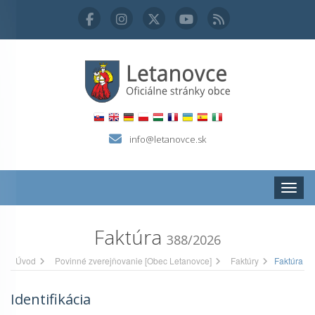
info@letanovce.sk
Zobraz
Faktúra
388/2026
Úvod
Povinné zverejňovanie [Obec Letanovce]
Faktúry
Faktúra
Identifikácia