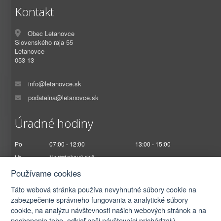
Kontakt
Obec Letanovce
Slovenského raja 55
Letanovce
053 13
info@letanovce.sk
podatelna@letanovce.sk
Úradné hodiny
Po
07:00 - 12:00
13:00 - 15:00
Ut
Nestránkový deň
St
07:00 - 12:00
13:00 - 17:00
Používame cookies
Št
Nestránkový deň
Táto webová stránka používa nevyhnutné súbory cookie na
Pi
07:00 - 12:30
zabezpečenie správneho fungovania a analytické súbory
cookie, na analýzu návštevnosti našich webových stránok a na
pochopenie toho, odkiaľ naši návštevníci prichádzajú.