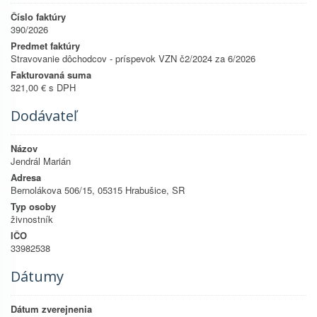
Číslo faktúry
390/2026
Predmet faktúry
Stravovanie dôchodcov - príspevok VZN č2/2024 za 6/2026
Fakturovaná suma
321,00 € s DPH
Dodávateľ
Názov
Jendrál Marián
Adresa
Bernolákova 506/15, 05315 Hrabušice, SR
Typ osoby
živnostník
IČO
33982538
Dátumy
Dátum zverejnenia