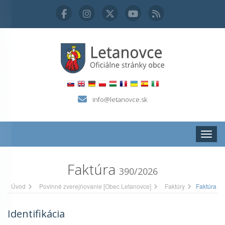
info@letanovce.sk
Zobraz
Faktúra
390/2026
Úvod
Povinné zverejňovanie [Obec Letanovce]
Faktúry
Faktúra
Identifikácia