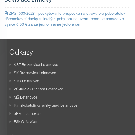
ZPS_003/2023 - poskytovanie príspevku na stravu pre poberateľov
dôchodkovej dávky s trvalým pobytom na území obce Letanovce vo
výške 0,50 € za za jedno hlavné jedlo a deň.
Odkazy
KST Breznovica Letanovce
ŠK Breznovica Letanovce
STO Letanovce
ZŠ Juraja Sklenára Letanovce
MŠ Letanovce
Rímskokatolícky farský úrad Letanovce
eRko Letanovce
FSk Olišavčan