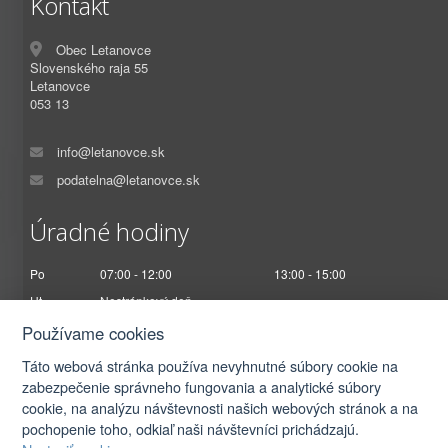
Kontakt
Obec Letanovce
Slovenského raja 55
Letanovce
053 13
info@letanovce.sk
podatelna@letanovce.sk
Úradné hodiny
Po
07:00 - 12:00
13:00 - 15:00
Ut
Nestránkový deň
St
07:00 - 12:00
13:00 - 17:00
Používame cookies
Št
Nestránkový deň
Táto webová stránka používa nevyhnutné súbory cookie na
Pi
07:00 - 12:30
zabezpečenie správneho fungovania a analytické súbory
cookie, na analýzu návštevnosti našich webových stránok a na
pochopenie toho, odkiaľ naši návštevníci prichádzajú.