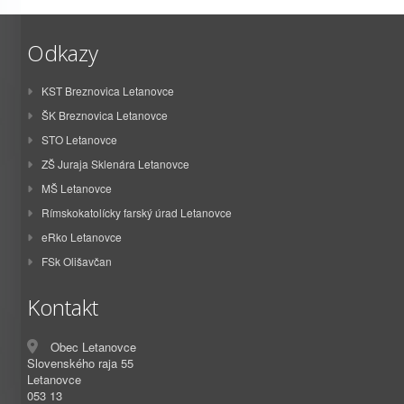
Odkazy
KST Breznovica Letanovce
ŠK Breznovica Letanovce
STO Letanovce
ZŠ Juraja Sklenára Letanovce
MŠ Letanovce
Rímskokatolícky farský úrad Letanovce
eRko Letanovce
FSk Olišavčan
Kontakt
Obec Letanovce
Slovenského raja 55
Letanovce
053 13