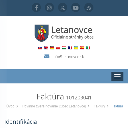
info@letanovce.sk
Zobraz
Faktúra
101203041
Úvod
Povinné zverejňovanie [Obec Letanovce]
Faktúry
Faktúra
Identifikácia