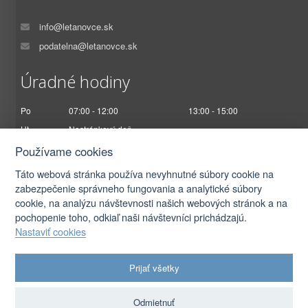
info@letanovce.sk
podatelna@letanovce.sk
Úradné hodiny
Po
07:00 - 12:00
13:00 - 15:00
Ut
Nestránkový deň
St
07:00 - 12:00
13:00 - 17:00
Používame cookies
Št
Nestránkový deň
Táto webová stránka používa nevyhnutné súbory cookie na
Pi
07:00 - 12:30
zabezpečenie správneho fungovania a analytické súbory
cookie, na analýzu návštevnosti našich webových stránok a na
pochopenie toho, odkiaľ naši návštevníci prichádzajú.
Nastaviť cookies
2026 © Obec Letanovce |
Prihlásiť sa
Prijať všetky
Autorské práva
|
Ochrana osobných údajov
|
Prístupnosť
|
Podmienky použitia
|
Nastavenia cookies
Odmietnuť