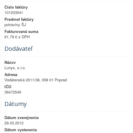
Číslo faktúry
101203041
Predmet faktúry
potraviny ŠJ
Fakturovaná suma
61,79 € s DPH
Dodávateľ
Názov
Lunys, s.r.o.
Adresa
Vodárenská 2011/38, 058 01 Poprad
IČO
36472549
Dátumy
Dátum zverejnenia
29.03.2012
Dátum vystavenia