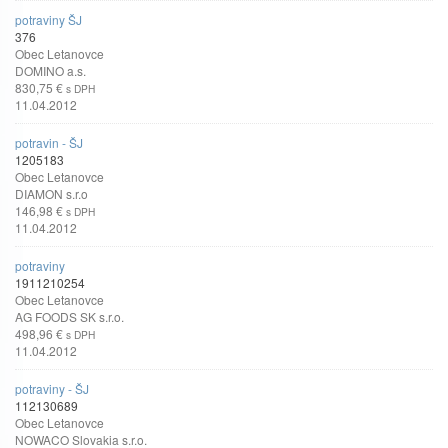
potraviny ŠJ
376
Obec Letanovce
DOMINO a.s.
830,75 €
s DPH
11.04.2012
potravin - ŠJ
1205183
Obec Letanovce
DIAMON s.r.o
146,98 €
s DPH
11.04.2012
potraviny
1911210254
Obec Letanovce
AG FOODS SK s.r.o.
498,96 €
s DPH
11.04.2012
potraviny - ŠJ
112130689
Obec Letanovce
NOWACO Slovakia s.r.o.