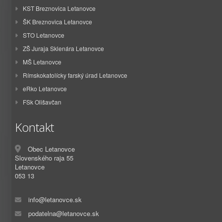
KST Breznovica Letanovce
ŠK Breznovica Letanovce
STO Letanovce
ZŠ Juraja Sklenára Letanovce
MŠ Letanovce
Rímskokatolícky farský úrad Letanovce
eRko Letanovce
FSk Olišavčan
Kontakt
Obec Letanovce
Slovenského raja 55
Letanovce
053 13
info@letanovce.sk
podatelna@letanovce.sk