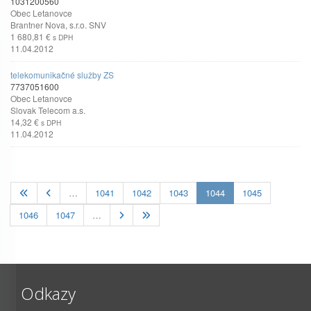
1031200560
Obec Letanovce
Brantner Nova, s.r.o. SNV
1 680,81 €
s DPH
11.04.2012
telekomunikačné služby ZS
7737051600
Obec Letanovce
Slovak Telecom a.s.
14,32 €
s DPH
11.04.2012
(current)
…
1041
1042
1043
1044
1045
1046
1047
…
Odkazy