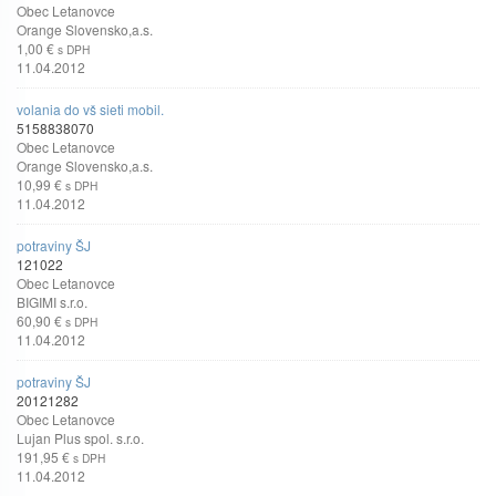
Obec Letanovce
Orange Slovensko,a.s.
1,00 €
s DPH
11.04.2012
volania do vš sieti mobil.
5158838070
Obec Letanovce
Orange Slovensko,a.s.
10,99 €
s DPH
11.04.2012
potraviny ŠJ
121022
Obec Letanovce
BIGIMI s.r.o.
60,90 €
s DPH
11.04.2012
potraviny ŠJ
20121282
Obec Letanovce
Lujan Plus spol. s.r.o.
191,95 €
s DPH
11.04.2012