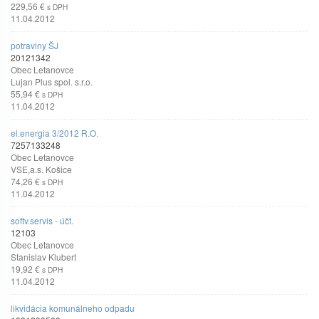
229,56 €
s DPH
11.04.2012
potraviny ŠJ
20121342
Obec Letanovce
Lujan Plus spol. s.r.o.
55,94 €
s DPH
11.04.2012
el.energia 3/2012 R.O.
7257133248
Obec Letanovce
VSE,a.s. Košice
74,26 €
s DPH
11.04.2012
softv.servis - účt.
12103
Obec Letanovce
Stanislav Klubert
19,92 €
s DPH
11.04.2012
likvidácia komunálneho odpadu