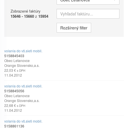
Zobrazené faktúry
Vyhľadať faktúru
15646 - 15660
z
15954
Rozšírený filter
volania do vš.sieti mobil.
5158845403
Obec Letanovce
Orange Slovensko,a.s.
22,03 €
s DPH
11.04.2012
volania do vš.sieti mobil.
5158845056
Obec Letanovce
Orange Slovensko,a.s.
22,68 €
s DPH
11.04.2012
volania do vš.sieti mobil.
5158861136