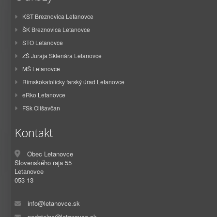
KST Breznovica Letanovce
ŠK Breznovica Letanovce
STO Letanovce
ZŠ Juraja Sklenára Letanovce
MŠ Letanovce
Rímskokatolícky farský úrad Letanovce
eRko Letanovce
FSk Olišavčan
Kontakt
Obec Letanovce
Slovenského raja 55
Letanovce
053 13
info@letanovce.sk
podatelna@letanovce.sk