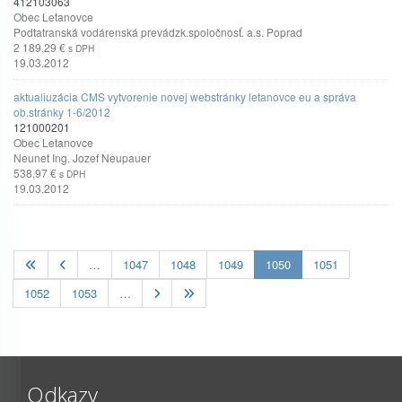
412103063
Obec Letanovce
Podtatranská vodárenská prevádzk.spoločnosť. a.s. Poprad
2 189,29 €
s DPH
19.03.2012
aktualiuzácia CMS vytvorenie novej webstránky letanovce eu a správa
ob.stránky 1-6/2012
121000201
Obec Letanovce
Neunet Ing. Jozef Neupauer
538,97 €
s DPH
19.03.2012
(current)
…
1047
1048
1049
1050
1051
1052
1053
…
Odkazy