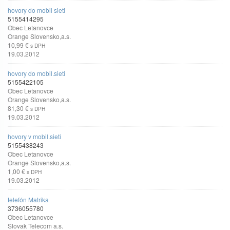
hovory do mobil sieti
5155414295
Obec Letanovce
Orange Slovensko,a.s.
10,99 €
s DPH
19.03.2012
hovory do mobil.sieti
5155422105
Obec Letanovce
Orange Slovensko,a.s.
81,30 €
s DPH
19.03.2012
hovory v mobil.sieti
5155438243
Obec Letanovce
Orange Slovensko,a.s.
1,00 €
s DPH
19.03.2012
telefón Matrika
3736055780
Obec Letanovce
Slovak Telecom a.s.