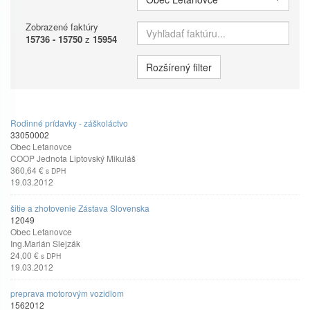
Zobrazené faktúry
Vyhľadať faktúru
15736 - 15750
z
15954
Rozšírený filter
Rodinné prídavky - záškoláctvo
33050002
Obec Letanovce
COOP Jednota Liptovský Mikuláš
360,64 €
s DPH
19.03.2012
šitie a zhotovenie Zástava Slovenska
12049
Obec Letanovce
Ing.Marián Slejzák
24,00 €
s DPH
19.03.2012
preprava motorovým vozidlom
1562012