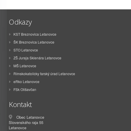
Odkazy
KST Breznovica Letanovce
ŠK Breznovica Letanovce
STO Letanovce
ZŠ Juraja Sklenára Letanovce
MŠ Letanovce
Rímskokatolícky farský úrad Letanovce
eRko Letanovce
FSk Olišavčan
Kontakt
Obec Letanovce
Slovenského raja 55
Letanovce