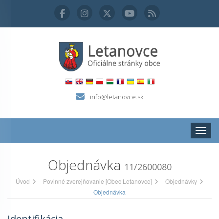
info@letanovce.sk
Zobraz
Objednávka
11/2600080
Úvod
Povinné zverejňovanie [Obec Letanovce]
Objednávky
Objednávka
Identifikácia