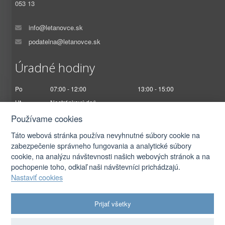
053 13
info@letanovce.sk
podatelna@letanovce.sk
Úradné hodiny
Po
07:00 - 12:00
13:00 - 15:00
Ut
Nestránkový deň
St
07:00 - 12:00
13:00 - 17:00
Používame cookies
Št
Nestránkový deň
Táto webová stránka používa nevyhnutné súbory cookie na
Pi
07:00 - 12:30
zabezpečenie správneho fungovania a analytické súbory
cookie, na analýzu návštevnosti našich webových stránok a na
pochopenie toho, odkiaľ naši návštevníci prichádzajú.
Nastaviť cookies
2026 © Obec Letanovce |
Prihlásiť sa
Prijať všetky
Autorské práva
|
Ochrana osobných údajov
|
Prístupnosť
|
Podmienky použitia
|
Nastavenia cookies